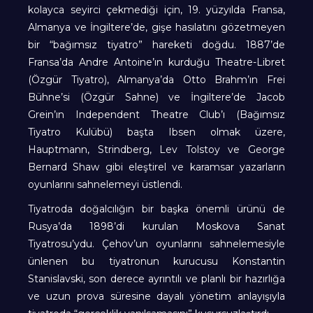
kolayca seyirci çekmediği için, 19. yüzyılda Fransa,
Almanya ve İngiltere’de, gişe hasılatını gözetmeyen
bir “bağımsız tiyatro” hareketi doğdu. 1887’de
Fransa’da Andre Antoine’ın kurduğu Theatre-Libret
(Özgür Tiyatro), Almanya’da Otto Brahm’ın Frei
Bühne’si (Özgür Sahne) ve İngiltere’de Jacob
Grein’ın Independent Theatre Club’ı (Bağımsız
Tiyatro Kulübü) başta Ibsen olmak üzere,
Hauptmann, Strindberg, Lev Tolstoy ve George
Bernard Shaw gibi eleştirel ve karamsar yazarların
oyunlarını sahnelemeyi üstlendi.
Tiyatroda doğalcılığın bir başka önemli ürünü de
Rusya’da 1898’di kurulan Moskova Sanat
Tiyatrosu’ydu. Çehov’un oyunlarını sahnelemesiyle
ünlenen bu tiyatronun kurucusu Konstantin
Stanislavski, son derece ayrıntılı ve planlı bir hazırlığa
ve uzun prova süresine dayalı yönetim anlayışıyla