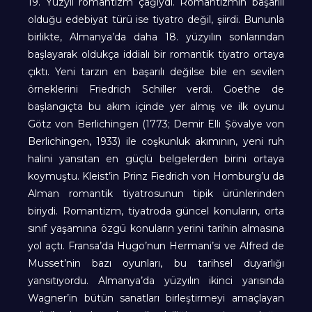
19. Yüzyıl romantizm çağıydı. Romantizmin başarılı
olduğu edebiyat türü ise tiyatro değil, şiirdi. Bununla
birlikte, Almanya’da daha 18. yüzyılın sonlarından
başlayarak oldukça iddialı bir romantik tiyatro ortaya
çıktı. Yeni tarzın en başarılı değilse bile en sevilen
örneklerini Friedrich Schiller verdi. Goethe de
başlangıçta bu akım içinde yer almış ve ilk oyunu
Götz von Berlichingen (1773; Demir Elli Şövalye von
Berlichingen, 1933) ile coşkunluk akımının, yeni ruh
halini yansıtan en güçlü belgelerden birini ortaya
koymuştu. Kleist’in Prinz Fiedrich von Homburg’u da
Alman romantik tiyatrosunun tipik ürünlerinden
biriydi. Romantizm, tiyatroda güncel konuların, orta
sınıf yaşamına özgü konuların yerini tarihin almasına
yol açtı. Fransa’da Hugo’nun Hermani’si ve Alfred de
Musset’nin bazı oyunları, bu tarihsel duyarlığı
yansıtıyordu. Almanya’da yüzyılın ikinci yarısında
Wagner’in bütün sanatları birleştirmeyi amaçlayan