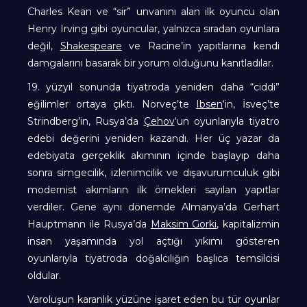
Charles Kean ve “sir” unvanını alan ilk oyuncu olan
Henry Irving gibi oyuncular, yalnızca sıradan oyunlara
değil,
Shakespeare
ve Racine’in yapıtlarına kendi
damgalarını basarak bir yorum olduğunu kanıtladılar.
19. yüzyıl sonunda tiyatroda yeniden daha “ciddi”
eğilimler ortaya çıktı. Norveç’te
Ibsen
‘in, İsveç’te
Strindberg’in, Rusya’da
Çehov
‘un oyunlarıyla tiyatro
edebi değerini yeniden kazandı. Her üç yazar da
edebiyata gerçeklik akımının içinde başlayıp daha
sonra simgecilik, izlenimcilik ve dışavurumculuk gibi
modernist akımların ilk örnekleri sayılan yapıtlar
verdiler. Gene aynı dönemde Almanya’da Gerhart
Hauptmann ile Rusya’da
Maksim Gorki
, kapitalizmin
insan yaşamında yol açtığı yıkımı gösteren
oyunlarıyla tiyatroda doğalcılığın başlıca temsilcisi
oldular.
Varoluşun karanlık yüzüne işaret eden bu tür oyunlar