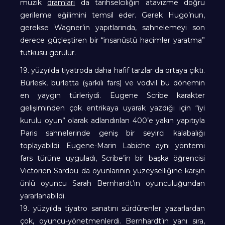
müzik
dramları
da tarihselciliğin atavizme doğru
gerileme eğilimini temsil eder. Gerek Hugo’nun,
gerekse Wagner’in yapıtlarında, sahnelemeyi son
derece güçleştiren bir “insanüstü hacimler yaratma”
tutkusu görülür.
19. yüzyılda tiyatroda daha hafif tarzlar da ortaya çıktı.
Bürlesk, burletta (şarkılı fars) ve vodvil bu dönemin
en yaygın türleriydi. Eugene Scribe karakter
gelişiminden çok entrikaya uyarak yazdığı için “iyi
kurulu oyun” olarak adlandırılan 400’e yakın yapıtıyla
Paris sahnelerinde geniş bir seyirci kalabalığı
toplayabildi. Eugene-Marin Labiche aynı yöntemi
fars türüne uyguladı, Scribe’in bir başka öğrencisi
Victorien Sardou da oyunlarının yüzeyselliğine karşın
ünlü oyuncu Sarah Bernhardt’ın oyunculuğundan
yararlanabildi.
19. yüzyılda tiyatro sanatını sürdürenler yazarlardan
çok, oyuncu-yönetmenlerdi. Bernhardt’ın yanı sıra,