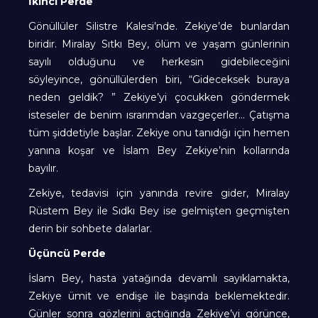
İkinci Perde
Gönüllüler Silistre Kalesi’nde. Zekiye’de bunlardan
biridir. Miralay Sıtkı Bey, ölüm ve yaşam günlerinin
sayılı olduğunu ve herkesin gidebileceğini
söyleyince, gönüllülerden biri, “Gideceksek buraya
neden geldik? ” Zekiye’yi çocukken göndermek
isteseler de benim ısrarımdan vazgeçerler… Çatışma
tüm şiddetiyle başlar. Zekiye onu tanıdığı için hemen
yanına koşar ve İslam Bey Zekiye’nin kollarında
bayılır.
Zekiye, tedavisi için yanında revire gider, Miralay
Rüstem Bey ile Sıdkı Bey ise gelmişten geçmişten
derin bir sohbete dalarlar.
Üçüncü Perde
İslam Bey, hasta yatağında devamlı sayıklamakta,
Zekiye ümit ve endişe ile başında beklemektedir.
Günler sonra gözlerini açtığında Zekiye’yi görünce,