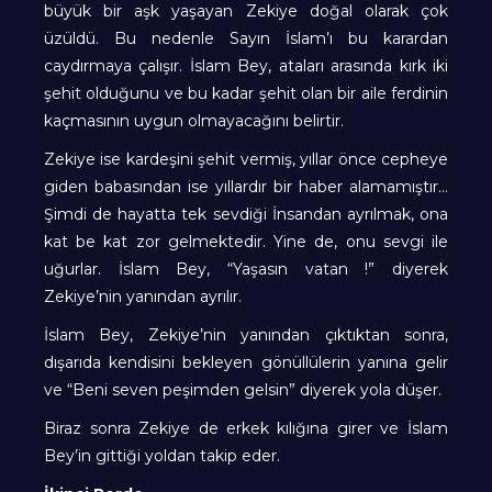
büyük bir aşk yaşayan Zekiye doğal olarak çok
üzüldü. Bu nedenle Sayın İslam’ı bu karardan
caydırmaya çalışır. İslam Bey, ataları arasında kırk iki
şehit olduğunu ve bu kadar şehit olan bir aile ferdinin
kaçmasının uygun olmayacağını belirtir.
Zekiye ise kardeşini şehit vermiş, yıllar önce cepheye
giden babasından ise yıllardır bir haber alamamıştır…
Şimdi de hayatta tek sevdiği İnsandan ayrılmak, ona
kat be kat zor gelmektedir. Yine de, onu sevgi ile
uğurlar. İslam Bey, “Yaşasın vatan !” diyerek
Zekiye’nin yanından ayrılır.
İslam Bey, Zekiye’nin yanından çıktıktan sonra,
dışarıda kendisini bekleyen gönüllülerin yanına gelir
ve “Beni seven peşimden gelsin” diyerek yola düşer.
Biraz sonra Zekiye de erkek kılığına girer ve İslam
Bey’in gittiği yoldan takip eder.