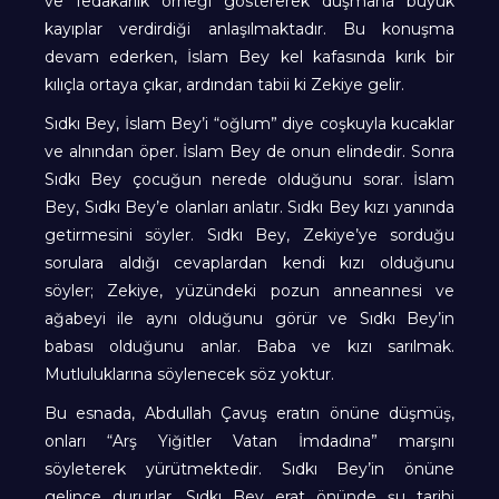
ve fedakârlık örneği göstererek düşmana büyük
kayıplar verdirdiği anlaşılmaktadır. Bu konuşma
devam ederken, İslam Bey kel kafasında kırık bir
kılıçla ortaya çıkar, ardından tabii ki Zekiye gelir.
Sıdkı Bey, İslam Bey’i “oğlum” diye coşkuyla kucaklar
ve alnından öper. İslam Bey de onun elindedir. Sonra
Sıdkı Bey çocuğun nerede olduğunu sorar. İslam
Bey, Sıdkı Bey’e olanları anlatır. Sıdkı Bey kızı yanında
getirmesini söyler. Sıdkı Bey, Zekiye’ye sorduğu
sorulara aldığı cevaplardan kendi kızı olduğunu
söyler; Zekiye, yüzündeki pozun anneannesi ve
ağabeyi ile aynı olduğunu görür ve Sıdkı Bey’in
babası olduğunu anlar. Baba ve kızı sarılmak.
Mutluluklarına söylenecek söz yoktur.
Bu esnada, Abdullah Çavuş eratın önüne düşmüş,
onları “Arş Yiğitler Vatan İmdadına” marşını
söyleterek yürütmektedir. Sıdkı Bey’in önüne
gelince dururlar. Sıdkı Bey erat önünde şu tarihi