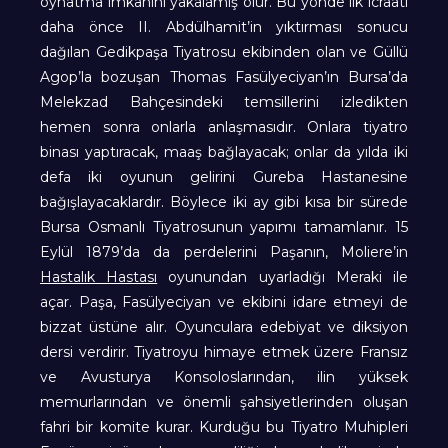
oynatma imkanını yakalamış olur. Bu yönde ilk icraatı
daha önce II. Abdülhamit’in yıktırması sonucu
dağılan Gedikpaşa Tiyatrosu ekibinden olan ve Güllü
Agop’la bozuşan Thomas Fasülyeciyan’ın Bursa’da
Melekzad Bahçesindeki temsillerini izledikten
hemen sonra onlarla anlaşmasıdır. Onlara tiyatro
binası yaptıracak, maaş bağlayacak; onlar da yılda iki
defa iki oyunun gelirini Gureba Hastanesine
bağışlayacaklardır. Böylece iki ay gibi kısa bir sürede
Bursa Osmanlı Tiyatrosunun yapımı tamamlanır. 15
Eylül 1879’da da perdelerini Paşanın, Moliere’in
Hastalık Hastası
oyunundan uyarladığı Meraki ile
açar. Paşa, Fasülyeciyan ve ekibini idare etmeyi de
bizzat üstüne alır. Oyunculara edebiyat ve diksiyon
dersi verdirir. Tiyatroyu himaye etmek üzere Fransız
ve Avusturya Konsoloslarından, ilin yüksek
memurlarından ve önemli şahsiyetlerinden oluşan
fahri bir komite kurar. Kurduğu bu Tiyatro Muhipleri