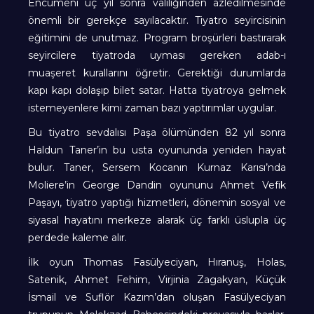
Encümeni üç yıl sonra valiliğinden azledilmesinde
önemli bir gerekçe sayılacaktır. Tiyatro seyircisinin
eğitimini de unutmaz. Program broşürleri bastırarak
seyircilere tiyatroda uyması gereken adab-ı
muaşeret kurallarını öğretir. Gerektiği durumlarda
kapı kapı dolaşıp bilet satar. Hatta tiyatroya gelmek
istemeyenlere kimi zaman bazı yaptırımlar uygular.
Bu tiyatro sevdalısı Paşa ölümünden 82 yıl sonra
Haldun Taner’in bu usta oyununda yeniden hayat
bulur. Taner, Sersem Kocanın Kurnaz Karısı’nda
Moliere’in George Dandin oyununu Ahmet Vefik
Paşayı, tiyatro yaptığı hizmetleri, dönemin sosyal ve
siyasal hayatını merkeze alarak üç farklı üslupla üç
perdede kaleme alır.
İlk oyun Thomas Fasülyeciyan, Hıranuş, Holas,
Satenik, Ahmet Fehim, Virjinia Zagakyan, Küçük
İsmail ve Suflör Kazım’dan oluşan Fasülyeciyan