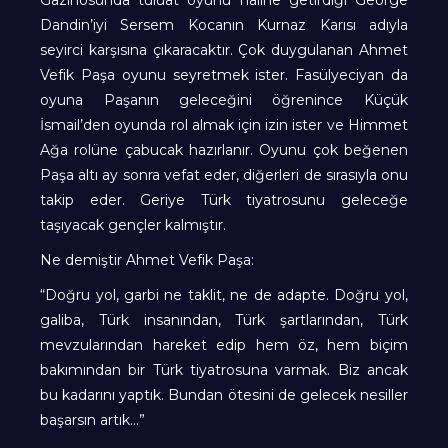
Gazinosunda tuluat oyunu haline getirdiği George
Dandin’iyi Sersem Kocanın Kurnaz Karısı adıyla
seyirci karşısına çıkaracaktır. Çok duygulanan Ahmet
Vefik Paşa oyunu seyretmek ister. Fasülyeciyan da
oyuna Paşanın geleceğini öğrenince Küçük
İsmail’den oyunda rol almak için izin ister ve Himmet
Ağa rolüne çabucak hazırlanır. Oyunu çok beğenen
Paşa altı ay sonra vefat eder, diğerleri de sırasıyla onu
takip eder. Geriye Türk tiyatrosunu geleceğe
taşıyacak gençler kalmıştır.
Ne demiştir Ahmet Vefik Paşa:
“Doğru yol, garbi ne taklit, ne de adapte. Doğru yol,
galiba, Türk insanından, Türk şartlarından, Türk
mevzularından hareket edip hem öz, hem biçim
bakımından bir Türk tiyatrosuna varmak. Biz ancak
bu kadarını yaptık. Bundan ötesini de gelecek nesiller
başarsın artık…”