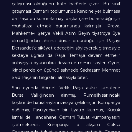
çatışması olduğunu kalın harflerle çizer. Bu sınıf
çatışması Osmanlı toplumunda kendine yer bulmasa
da Paşa bu konumlamayı başka çare bulamadığı için
muhafaza etmek durumunda kalmıştır. Prova,
Mahkeme-i Şeriye Vekili Asım Beyin tiyatroya üye
olmadığından ahırına duvar ördürdüğü için Paşayı
Dersaadet’e şikâyet edeceğini söyleyerek gitmesiyle
sekteye uğrasa da Paşa “Temaşa devam etmeli”
anlayışıyla oyunculara devam etmesini söyler. Oyun,
ikinci perde on üçüncü sahnede Sadrazam Mehmet
Said Paşanın telgrafını almasıyla biter.
Son oyunda Ahmet Vefik Paşa asılsız jurnallerle
Bursa Valiliğinden alınmış, Rumelihisarı’ndaki
köşkünde hatıralarıyla inzivaya çekilmiştir. Kumpanya
dağılmış, Fasülyeciyan bir tiyatro kurmuş, Küçük
İsmail de Handehanei Osmani Tuluat Kumpanyasını
işletmektedir. Kumpanya o akşam Göksu