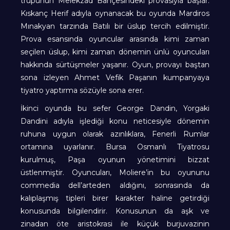
trupunun Melekzad Bahçesindeki provasıyla başlar.
Kıskanç Herif adıyla oynanacak bu oyunda Mardiros
Mınakyan tarzında Batılı bir üslup tercih edilmiştir.
Prova esansında oyuncular arasında kimi zaman
seçilen üslup, kimi zaman dönemin ünlü oyuncuları
hakkında sürtüşmeler yaşanır. Oyun, provayı baştan
sona izleyen Ahmet Vefik Paşanın kumpanyaya
tiyatro yaptırma sözüyle sona erer.
İkinci oyunda bu sefer George Dandin, Yorgaki
Dandini adıyla işlediği konu neticesiyle dönemin
ruhuna uygun olarak azınlıklara, Fenerli Rumlar
ortamına uyarlanır. Bursa Osmanlı Tiyatrosu
kurulmuş, Paşa oyunun yönetimini bizzat
üstlenmiştir. Oyuncuları, Moliere’in bu oyununu
commedia dell’arteden aldığını, sonrasında da
kalıplaşmış tipleri birer karakter haline getirdiği
konusunda bilgilendirir. Konusunun da aşk ve
zinadan öte aristokrasi ile küçük burjuvazinin