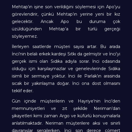
Mehtap’ın işine son verildiğini söylemesi için Apo’yu
görevlendirir, çünkü Mehtap’ın yerine yeni bir kız
gelecektir. Ancak Apo bu duruma çok
üzüldüğünden Mehtap’a bir türlü gerçeği
söyleyemez.
İlerleyen saatlerde müşteri sayısı artar. Bu arada
İnci’nin belalı erkek kardeşi Sıtkı da gelmiştir ve İnci’yi
gerçek ismi olan Sıdıka adıyla sorar. İnci odasında
olduğu için karşılaşmazlar ve genelevlerinde Sıdıka
isimli bir sermaye yoktur. İnci ile Parlak’ın arasinda
sıcak bir yakınlaşma doğar. İnci ona dost olmasını
teklif eder.
Gün içinde müşterilerin ve Hayriye’nin İnci’den
memnuniyetleri ve zıt şekilde Neriman’dan
şikayetleri kimi zaman Argo ve küfürlü konuşmalarla
anlatılmaktadır. Neriman müşterilere aksi ve sinirli
davranışlar sergilerken, İnci son derece cömert