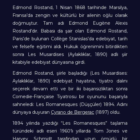
Edmond Rostand, 1 Nisan 1868 tarihinde Marsilya,
Fransa’da zengin ve kültürlü bir ailenin oğlu olarak
doğmuştur. Tam adı Edmond Eugène Alexis
Rostand’dır. Babası da şair olan Edmond Rostand,
Paris’de bulunan Collège Stanislas’da edebiyat, tarih
ve felsefe eğitimi aldı. Hukuk öğrenimini bitirdikten
sonra Les Musardises (Aylaklıklar, 1890) adlı şiir
kitabiyle edebiyat dünyasına girdi.
Edmond Rostand, şiirle başladığı (Les Musardises:
Aylaklıklar, 1890) edebiyat hayatına, tiyatro dalını
seçerek devam etti ve bir iki başarısızlıktan sonra
Cornedie-Française Tiyatrosu bir oyununu başarıyla
sahneledi: Les Romanesques (Düşçüler) 1894. Adını
dünyaya duyuran
Cyrano de Bergerac
(1897) oldu.
1894 yılında yazdığı “Les Romanesques” taşlama
türündeki adlı eseri 1960’lı yıllarda Tom Jones ve
Harvey Schmidt tarafından uzun ömürlü bir