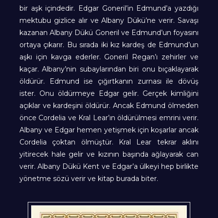
bir aşk içindedir. Edgar Goneril’in Edmund’a yazdığı
mektubu gizlice alır ve Albany Dükü’ne verir. Savaşı
kazanan Albany Dükü Goneril ve Edmund’un foyasını
ortaya çıkarır. Bu sırada iki kız kardeş de Edmund’un
aşkı için kavga ederler. Goneril Regan’ı zehirler ve
kaçar. Albany’nin subaylarından biri onu bıçaklayarak
öldürür. Edmund ise çığırtkanın zurnası ile dövüş
ister. Onu öldürmeye Edgar gelir. Gerçek kimliğini
açıklar ve kardeşini öldürür. Ancak Edmund ölmeden
önce Cordelia ve Kral Lear’ın öldürülmesi emrini verir.
Albany ve Edgar hemen yetişmek için koşarlar ancak
Cordelia çoktan ölmüştür. Kral Lear tekrar aklını
yitirecek hale gelir ve kızının başında ağlayarak can
verir. Albany Dükü Kent ve Edgar’a ülkeyi hep birlikte
yönetme sözü verir ve kitap burada biter.