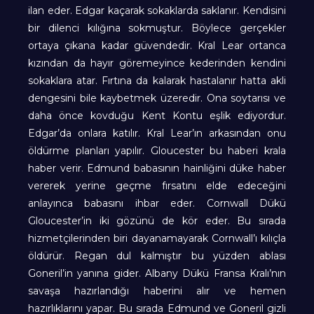
ilan eder. Edgar kaçarak sokaklarda saklanır. Kendisini
bir dilenci kılığına sokmuştur. Böylece gerçekler
ortaya çıkana kadar güvendedir. Kral Lear ortanca
kızından da hayır göremeyince kederinden kendini
sokaklara atar. Fırtına da kalarak hastalanır hatta akli
dengesini bile kaybetmek üzeredir. Ona soytarısı ve
daha önce kovduğu Kent Kontu eşlik ediyordur.
Edgar’da onlara katılır. Kral Lear’ın arkasından onu
öldürme planları yapılır. Gloucester bu haberi krala
haber verir. Edmund babasının hainliğini düke haber
vererek yerine geçme fırsatını elde edeceğini
anlayınca babasını ihbar eder. Cornwall Dükü
Gloucester’in iki gözünü de kör eder. Bu sırada
hizmetçilerinden biri dayanamayarak Cornwall’ı kılıçla
öldürür. Regan dul kalmıştır bu yüzden ablası
Goneril’in yanına gider. Albany Dükü Fransa Kralı’nın
savaşa hazırlandığı haberini alır ve hemen
hazırlıklarını yapar. Bu sırada Edmund ve Goneril gizli