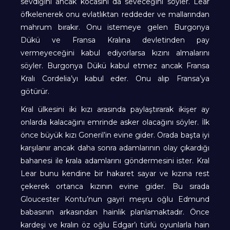
sevdiğini ancak kocasını da seveceğini söyler. Lear
öfkelenerek onu evlatlıktan reddeder ve mallarından
mahrum bırakır. Onu istemeye gelen Burgonya
Dükü ve Fransa Kralına devletinden pay
vermeyeceğini kabul ediyorlarsa kızını almalarını
söyler. Burgonya Dükü kabul etmez ancak Fransa
Kralı Cordelia’yı kabul eder. Onu alıp Fransa’ya
götürür.
Kral ülkesini iki kızı arasında paylaştırarak ikişer ay
onlarda kalacağını emrinde asker olacağını söyler. İlk
önce büyük kızı Goneril’in evine gider. Orada başta iyi
karşılanır ancak daha sonra adamlarının olay çıkardığı
bahanesi ile krala adamlarını göndermesini ister. Kral
Lear bunu kendine bir hakaret sayar ve kızına rest
çekerek ortanca kızının evine gider. Bu sırada
Gloucester Kontu’nun gayri meşru oğlu Edmund
babasının arkasından hainlik planlamaktadır. Önce
kardeşi ve kralın öz oğlu Edgar’ı türlü oyunlarla hain