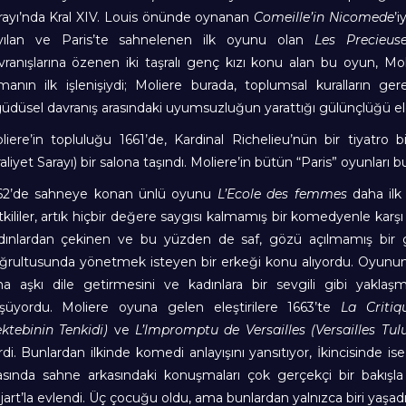
rayı’nda Kral XIV. Louis önünde oynanan
Comeille’in Nicomede
’i
yılan ve Paris’te sahnelenen ilk oyunu olan
Les Precieuse
vranışlarına özenen iki taşralı genç kızı konu alan bu oyun, Mol
manın ilk işlenişiydi; Moliere burada, toplumsal kuralların gere
güdüsel davranış arasındaki uyumsuzluğun yarattığı gülünçlüğü ele
liere’in topluluğu 1661’de, Kardinal Richelieu’nün bir tiyatro bi
raliyet Sarayı) bir salona taşındı. Moliere’in bütün “Paris” oyunları
62’de sahneye konan ünlü oyunu
L’Ecole des femmes
daha ilk 
tkililer, artık hiçbir değere saygısı kalmamış bir komedyenle karşı
dınlardan çekinen ve bu yüzden de saf, gözü açılmamış bir ge
ğrultusunda yönetmek isteyen bir erkeği konu alıyordu. Oyunu
a aşkı dile getirmesini ve kadınlara bir sevgili gibi yaklaş
şüyordu. Moliere oyuna gelen eleştirilere 1663’te
La Criti
ktebinin Tenkidi)
ve
L’lmpromptu de Versailles (Versailles Tulu
rdi. Bunlardan ilkinde komedi anlayışını yansıtıyor, İkincisinde 
rasında sahne arkasındaki konuşmaları çok gerçekçi bir bakışl
jart’la evlendi. Üç çocuğu oldu, ama bunlardan yalnızca biri yaşadı