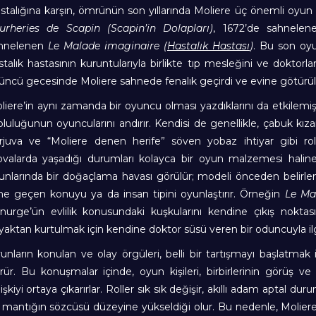
stalığına karşın, ömrünün son yıllarında Moliere üç önemli oyu
urheries de Scapin (Scapin’in Dolapları)
, 1672’de sahnele
hnelenen
Le Malade imaginaire (
Hastalık Hastası
)
. Bu son oy
stalık hastasının kuruntularıyla birlikte tıp mesleğini ve doktorla
üncü gecesinde Moliere sahnede fenalık geçirdi ve evine götür
liere’in aynı zamanda bir oyuncu olması yazdıklarını da etkilemişti
pluluğunun oyuncularını andırır. Kendisi de genellikle, çabuk kıza
rjuva ve “Moliere denen herife” söven yobaz ihtiyar gibi rol
ovalarda yaşadığı durumları kolayca bir oyun malzemesi hali
unlarında bir doğaçlama havası görülür; modeli önceden belirl
ine geçen konuyu ya da insan tipini oyunlaştırır. Örneğin
Le Ma
nurge’ün evlilik konusundaki kuşkularını kendine çıkış noktas
yaktan kurtulmak için kendine doktor süsü veren bir oduncuyla ilgi
unların konulan ve olay örgüleri, belli bir tartışmayı başlatmak 
rür. Bu konuşmalar içinde, oyun kişileri, birbirlerinin görüş ve 
lişkiyi ortaya çıkarırlar. Roller sık sık değişir, akıllı adam aptal
r mantığın sözcüsü düzeyine yükseldiği olur. Bu nedenle, Moliere’in