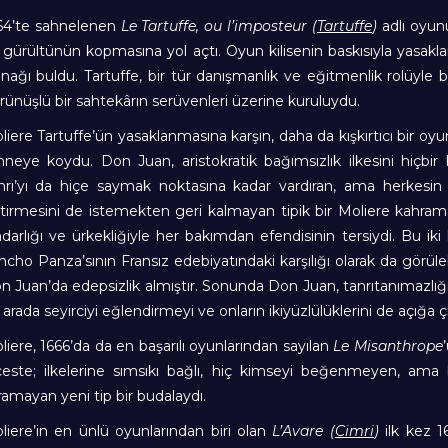
64’te sahnelenen
Le Tartuffe, ou l’imposteur (
Tartuffe
)
adlı oyun
r gürültünün kopmasına yol açtı. Oyun kilisenin baskısıyla yasa
anağı buldu. Tartuffe, bir tür danışmanlık ve eğitmenlik rolüyle 
rünüşlü bir sahtekârın serüvenleri üzerine kuruluydu.
liere Tartuffe’ün yasaklanmasına karşın, daha da kışkırtıcı bir oy
hneye koydu. Don Juan, aristokratik bağımsızlık ilkesini hiç
nrı’yı da hiçe saymak noktasına kadar vardıran, ama herkesin 
tirmesini de istemekten geri kalmayan tipik bir Moliere kahraman
ndarlığı ve ürkekliğiyle her bakımdan efendisinin tersiydi. Bu ik
ncho Panza’sının Fransız edebiyatındaki karşılığı olarak da görülebi
n Juan’da edepsizlik almıştır. Sonunda Don Juan, tanrıtanımazl
 arada seyirciyi eğlendirmeyi ve onların ikiyüzlülüklerini de açığa 
liere, 1666’da da en başarılı oyunlarından sayılan
Le Misanthrope
ceste; ilkelerine sımsıkı bağlı, hiç kimseyi beğenmeyen, ama 
ramayan yeni tip bir budalaydı.
liere’in en ünlü oyunlarından biri olan
L’Avare (
Cimri
)
ilk kez 16