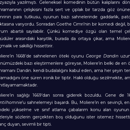
zyazıyla yazılmıştı. Geleneksel komedinin bütün kalıplarını dön
hramanının çelişkisini fazla sert ve çıplak bir tarzda göz önüne
mrinin para tutkusu, oyunun bazı sahnelerinde gaddarlık, patoloji
ktasına varıyordu. Sonradan Goethe Cimri’nin bir komedi değil, b
rum abartılı sayılabilir. Çünkü komediye özgü olan temel çel
güdüler arasındaki karşıtlık, burada da ortaya çıkar, ama Molier
malık ve sakilliği hissettirir.
liere’in 1668’de sahnelenen öteki oyunu
George Dandin
uzun 
nümüzdeki bazı eleştirmenlere göreyse, Moliere’in belki de en 
hramanı Dandin. kendi budalalığını kabul eden, ama her şeyin ters
ramadığını öne süren ironik bir tiptir. Haklı olduğu sezilmekte, am
nıtlayamamaktadır.
liere’in sağlığı 1669’dan sonra giderek bozuldu. Gene de 1
ntilhomnie
’u sahnelemeyi başardı. Bu, Moliere’in en sevinçli, en
indeki yükselme ve sınıf atlama çabalarım konu alan oyunun
zleriyle sözlerin gerçekten boş olduğunu ister istemez hissett
nç duyan, sevimli bir tipti.