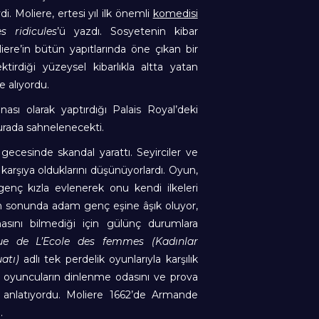
ydi. Moliere, ertesi yıl ilk önemli
komedisi
s ridicules
’ü yazdı. Sosyetenin kibar
iere’in bütün yapıtlarında öne çıkan bir
ktirdiği yüzeysel kibarlıkla altta yatan
 alıyordu.
nası olarak yaptırdığı Palais Royal’deki
 burada sahnelenecekti.
gecesinde skandal yarattı. Seyirciler ve
 karşıya olduklarını düşünüyorlardı. Oyun,
nç kızla evlenerek onu kendi ilkeleri
n sonunda adam genç eşine âşık oluyor,
masını bilmediği için gülünç durumlara
que de L’Ecole des femmes (Kadınlar
atı)
adlı tek perdelik oyunlarıyla karşılık
ise oyuncuların dinlenme odasını ve prova
a anlatıyordu. Moliere 1662’de Armande
.