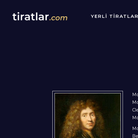
YERLİ TİRATLA
Mo
Mo
Cl
Mol
Mo
Be