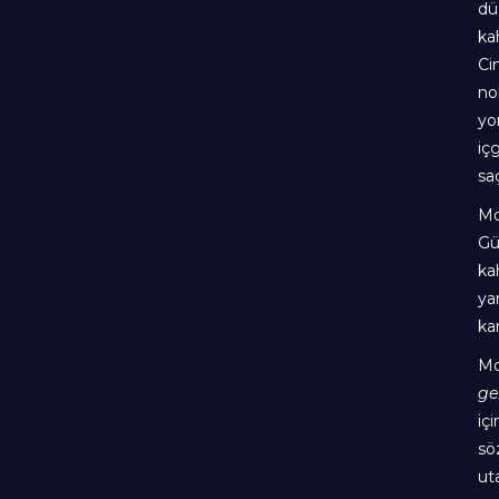
dü
ka
Ci
no
yo
iç
saç
Mo
Gü
ka
ya
ka
Mo
ge
iç
sö
uta