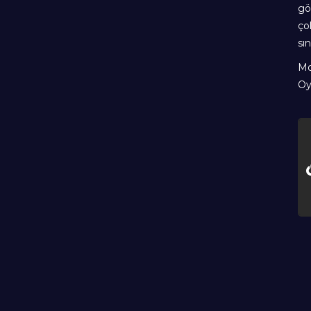
gö
ço
sı
Mo
Oy