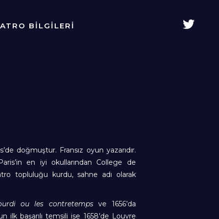
YATRO BİLGİLERİ
is’de doğmuştur. Fransız oyun yazarıdır.
aris’in en iyi okullarından College de
yatro topluluğu kurdu, sahne adı olarak
tourdi ou les contretemps
ve 1656’da
n ilk başarılı temsili ise 1658’de Louvre