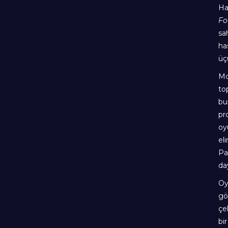
Ha
Fo
sa
ha
üç
Mo
to
bu
pr
oy
el
Pa
da
Oy
gö
çe
bi