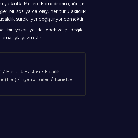
bu ya-kınlık, Moliere komedisinin çağı için
r bir söz ya da olay, her türlü akılcılık
udalalık sürekli yer değiştiriyor demektir.
l bir yazar ya da edebiyatçı değildi.
amacıyla yazmıştır.
)
/
Hastalık Hastası
/
Kibarlık
e (Tirat)
/
Tiyatro Türleri
/
Toinette