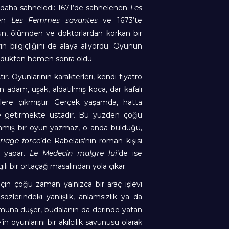
n daha sahneledi: 1671’de sahnelenen
Les
nen
Les Femmes savantes
ve 1673’te
un, ölümden ve doktorlardan korkan bir
rın bilgiçliğini de alaya alıyordu. Oyunun
üldükten hemen sonra öldü.
r. Oyunlarının karakterleri, kendi tiyatro
n adam, uşak, aldatılmış koca, dar kafalı
lere çıkmıştır. Gerçek yaşamda, hatta
ne getirmekte ustadır. Bu yüzden çoğu
enmiş bir oyun yazmaz, o anda bulduğu,
riage force
’de Rabelais’nin roman kişisi
ı yapar.
Le Medecin malgre lui
’de ise
li bir ortaçağ masalından yola çıkar.
için çoğu zaman yalnızca bir araç işlevi
sözlerindeki yanlışlık, anlamsızlık ya da
 durumuna düşer, budalanın da derinde yatan
 oyunlarını bir akılcılık savunusu olarak