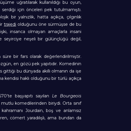
üşüme uğratılarak kullanıldığı bu oyun,
 serdiği için önceleri pek tutulmamıştı.
k bir yalnızlık, hatta açıkça, çılgınlık
ir
trajedi
olduğunu öne sürmüşse de bu
işki, insanca olmayan amaçlarla insani
e seyirciye neşeli bir gülünçlüğü değil,
süre bir fars olarak değerlendirilmiştir.
özgün, en gözü pek yapıtıdır. Komedinin
 gittiği bu dünyada akıllı olmanın da işe
a kendisi haklı olduğunu bir türlü açıkça
670’te başyapıtı sayılan
Le Bourgeois
 mutlu komedilerinden biriydi. Orta sınıf
 kahramanı Jourdain, boş ve anlamsız
iren, cömert yaradılışlı, ama bundan da