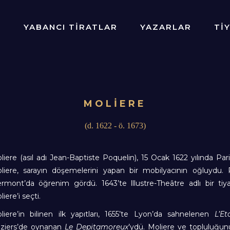
R
YABANCI TİRATLAR
YAZARLAR
Tİ
MOLİERE
(d. 1622 - ö. 1673)
liere (asıl adı Jean-Baptiste Poquelin), 15 Ocak 1622 yılında Par
liere, sarayın döşemelerini yapan bir mobilyacının oğluydu. P
ermont’da öğrenim gördü. 1643’te lllustre-Theâtre adlı bir ti
iere’i seçti.
liere’in bilinen ilk yapıtları, 1655’te Lyon’da sahnelenen
L’E
ziers’de oynanan
Le Depitamoreux
’ydü. Moliere ve topluluğunu