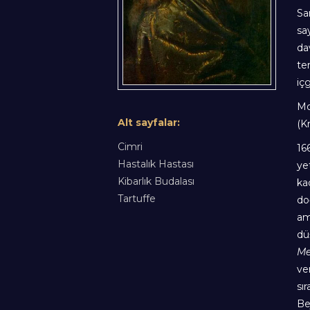
Sa
sa
da
te
iç
Mo
Alt sayfalar:
(K
Cimri
16
Hastalık Hastası
ye
Kibarlık Budalası
ka
Tartuffe
do
am
dü
Me
ve
sı
Be