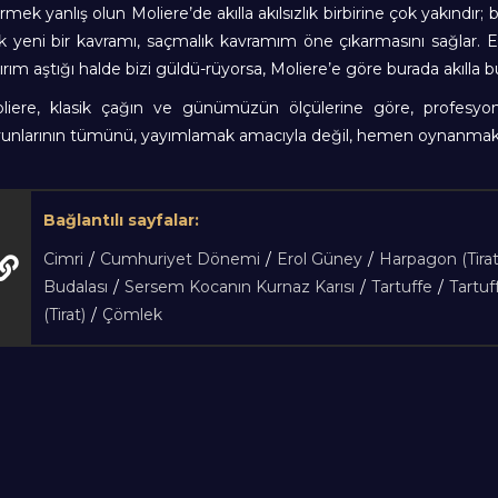
rmek yanlış olun Moliere’de akılla akılsızlık birbirine çok yakındır; 
k yeni bir kavramı, saçmalık kavramım öne çıkarmasını sağlar. Eğe
nırım aştığı halde bizi güldü-rüyorsa, Moliere’e göre burada akılla b
liere, klasik çağın ve günümüzün ölçülerine göre, profesyone
unlarının tümünü, yayımlamak amacıyla değil, hemen oynanmak 
Bağlantılı sayfalar:
Cimri
/
Cumhuriyet Dönemi
/
Erol Güney
/
Harpagon (Tirat
Budalası
/
Sersem Kocanın Kurnaz Karısı
/
Tartuffe
/
Tartuff
(Tirat)
/
Çömlek