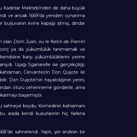
u Kadınlar Mektebi’nden de daha büyük
klandı ve ancak 1669’da yeniden oynanma
bir burjuvanın evine kapağı atmış, dindar
un olan
Dom Juan, ou le festin de Pierre
’i
bir borç ya da yükümlülük tanımamak ve
kendisine karşı yükümlülüklerini yerine
ıydı. Uşağı Sganarelle ise gerçekçiliği,
i kahraman, Cervantes’in Don Quijote ile
lir. Don Ouijote’nin hayalciliğinin yerini,
ığından ötürü cehenneme gönderilir, ama
çıkarmayı başarmıştır.
’u sahneye koydu. Komedinin kahramanı
bu arada kendi kusurlarının hiç farkına
68’de sahnelendi. Yapıt, şiiri andıran bir