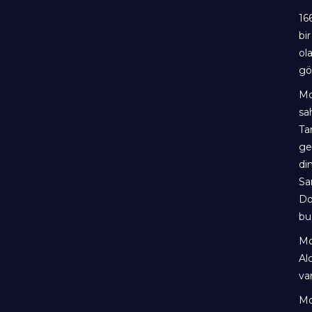
16
bi
ol
gö
Mo
sa
Ta
ge
di
Sa
Do
bu
Mo
Al
va
Mo