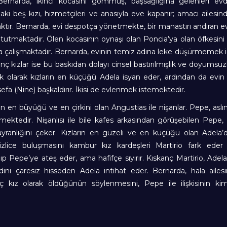
 Bernarda, ikinci kocasını gömmüş, başsağlığına gelenleri ev
aki beş kızı, hizmetçileri ve anasıyla eve kapanır; amacı ailesin
maktır. Bernarda, evi despotça yönetmekte, bir manastırı andıran ev
tutmaktadır. Ölen kocasının oynaşı olan Poncia’ya olan öfkesini 
a çalışmaktadır. Bernarda, evinin temiz adına leke düşürmemek i
enç kızlar ise bu baskıdan dolayı cinsel bastırılmışlık ve doyumsuz
k olarak kızların en küçüğü Adela isyan eder, ardından da evin
sefa (Nine) başkaldırır. İkisi de evlenmek istemektedir.
n en büyüğü ve en çirkini olan Angustias ile nişanlar. Pepe, aslı
mektedir. Nişanlısı ile bile kafes arkasından görüşebilen Pepe, 
hayranlığını çeker. Kızların en güzeli ve en küçüğü olan Adela’
gizlice buluşmasını kambur kız kardeşleri Martirio fark eder
ıp Pepe’ye ateş eder, ama hafifçe sıyırır. Kıskanç Martirio, Adela
ni çaresiz hisseden Adela intihat eder. Bernarda, hala ailesi
kız olarak öldüğünün söylenmesini, Pepe ile ilişkisinin ki