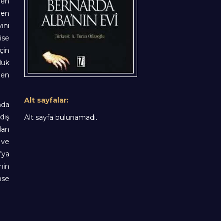
den
den
ini
ise
çin
luk
 en
Alt sayfalar:
nda
dış
Alt sayfa bulunamadı.
dan
 ve
’ya
nin
mse