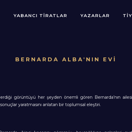
R
YABANCI TİRATLAR
YAZARLAR
Tİ
BERNARDA ALBA'NIN EVİ
ı verdiği görüntüyü her şeyden önemli gören Bernarda’nın ailes
sonuçlar yaratmasını anlatan bir toplumsal eleştiri.