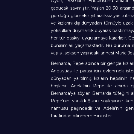
Oyun, 1930’ların Endülüsünü anlatır.
çabucak savmıştır. Yaşları 20-38 arasınd
gördüğü gibi sekiz yıl aralıksız yas tut
ve kızlarını dış dünyadan tümüyle uzak 
yoksullara düşmanlık duyarak bastırmay
her tür baskıyı uygulamaya kararlıdır. G
bunalımları yaşamaktadır. Bu duruma il
yaşlısı, seksen yaşındaki annesi Maria Jo
Bernarda, Pepe adında bir gençle kızları
Angustias ile parası için evlenmek iste
dünyadan yalıtılmış kızların hepsinin 
hoşlanır. Adela’nın Pepe ile ahırda 
Bernarda’ya söyler. Bernarda tüfeğini al
Pepe’nin vurulduğunu söyleyince kendi
namusu peşindedir ve Adela’nın genç 
tarafından bilinmemesini ister.