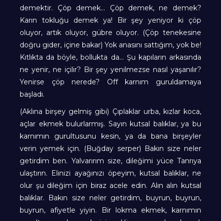
demektir. Çöp demek… Çöp demek, ne demek?
Karın tokluğu demek ya! Bir şey yeniyor ki çöp
oluyor, artık oluyor, gübre oluyor. (Çöp tenekesine
doğru gider, içine bakar) Yok anasını sattığım, yok be!
Kıtlıkta da böyle, bollukta da… Şu kapıların arkasında
ne yenir, ne içilir? Bir şey yenilmezse nasıl yaşanılır?
Yenirse çöp nerede? Off karnım guruldamaya
başladı.
(Aklına birşey gelmiş gibi) Çıplaklar urba, kızlar koca,
açlar ekmek bulurlarmış. Sayın kutsal balıklar, ya bu
karnımın gurultusunu kesin, ya da bana birşeyler
verin yemek için. (Buğday serper) Bakın size neler
getirdim ben. Yalvarırım size, dileğimi yüce Tanrıya
ulaştırın. Elinizi ayağınızı öpeyim, kutsal balıklar, ne
olur şu dileğim için biraz acele edin. Alın alın kutsal
balıklar. Bakın size neler getirdim, buyrun, buyrun,
buyrun, afiyetle yiyin. Bir lokma ekmek, karnımın