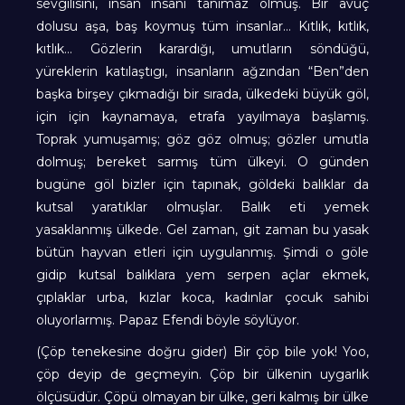
sevgilisini, insan insanı tanımaz olmuş. Bir avuç
dolusu aşa, baş koymuş tüm insanlar… Kıtlık, kıtlık,
kıtlık… Gözlerin karardığı, umutların söndüğü,
yüreklerin katılaştıgı, insanların ağzından “Ben”den
başka birşey çıkmadığı bir sırada, ülkedeki büyük göl,
için için kaynamaya, etrafa yayılmaya başlamış.
Toprak yumuşamış; göz göz olmuş; gözler umutla
dolmuş; bereket sarmış tüm ülkeyi. O günden
bugüne göl bizler için tapınak, göldeki balıklar da
kutsal yaratıklar olmuşlar. Balık eti yemek
yasaklanmış ülkede. Gel zaman, git zaman bu yasak
bütün hayvan etleri için uygulanmış. Şimdi o göle
gidip kutsal balıklara yem serpen açlar ekmek,
çıplaklar urba, kızlar koca, kadınlar çocuk sahibi
oluyorlarmış. Papaz Efendi böyle söylüyor.
(Çöp tenekesine doğru gider) Bir çöp bile yok! Yoo,
çöp deyip de geçmeyin. Çöp bir ülkenin uygarlık
ölçüsüdür. Çöpü olmayan bir ülke, geri kalmış bir ülke