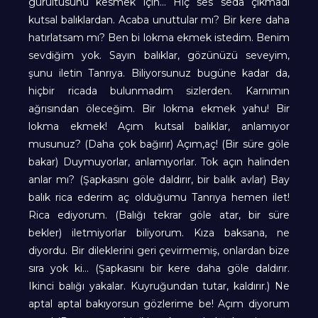
gurultusunu kesmek için… Hiç ses seda çıkmadı
kutsal balıklardan. Acaba unuttular mı? Bir kere daha
hatırlatsam mı? Ben bi lokma ekmek istedim. Benim
sevdiğim yok. Sayın balıklar, gözünüzü seveyim,
şunu iletin Tanrıya. Biliyorsunuz bugüne kadar da,
hiçbir ricada bulunmadım sizlerden. Karnımın
ağrısından öleceğim. Bir lokma ekmek yahu! Bir
lokma ekmek! Açım kutsal balıklar, anlamıyor
musunuz? (Daha çok bağırır) Açım,aç! (Bir süre göle
bakar) Duymuyorlar, anlamıyorlar. Tok açın halinden
anlar mı? (Şapkasını göle daldırır, bir balık avlar) Bay
balık rica ederim aç olduğumu Tanrıya hemen ilet!
Rica ediyorum. (Balığı tekrar göle atar, bir süre
bekler) iletmiyorlar biliyorum. Kıza baksana, ne
diyordu. Bir dileklerini geri çevirmemiş, onlardan bize
sıra yok ki… (Şapkasını bir kere daha göle daldırır.
Ikinci balığı yakalar. Kuyruğundan tutar, kaldırır.) Ne
aptal aptal bakıyorsun gözlerime be! Açım diyorum