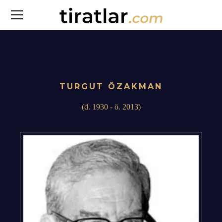
TURGUT ÖZAKMAN
(d. 1930 - ö. 2013)