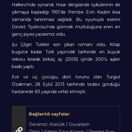
Halkevi’nde oynandı. Hisar dergisinde öykülerinin de
çıkmaya başladığı 1951’de Pembe Evin Kaderi kısa
zamanda tanınması sağladı. Bu oyunuyla eserini
Devlet Tiyatrosu’nda görmek mutluluğuna eren en
genç piyes yazarımız oldu.
Şu Çılgın Türkler son çıkan romanı oldu. Kitap
bugüne kadar Türk yayıncılık tarihinde en büyük
rekoru kırarak birkaç ay (2005) içinde 200’ü aşkın
baskı yaptı.
Evli ve üç çocuğu, dört torunu olan Turgut
Özakman, 28 Eylül 2013 tarihinde tedavi gördüğü
hastanede 83 yaşında vefat etmiştir.
Bağlantılı sayfalar:
Dersimiz: Atatürk
/
Duvarların
Ötesi
/
Fehim Paşa Konağı
/
Pembe Evin