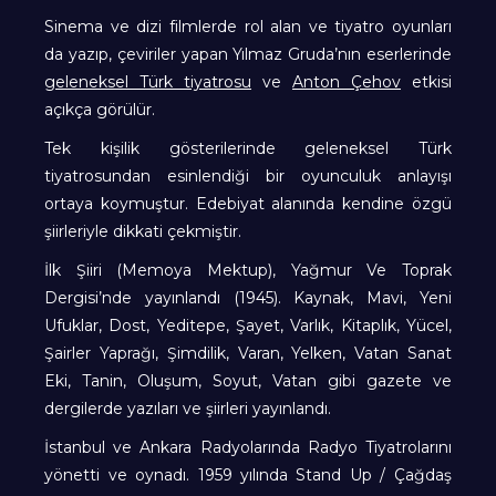
Sinema ve dizi filmlerde rol alan ve tiyatro oyunları
da yazıp, çeviriler yapan Yılmaz Gruda’nın eserlerinde
geleneksel Türk tiyatrosu
ve
Anton Çehov
etkisi
açıkça görülür.
Tek kişilik gösterilerinde geleneksel Türk
tiyatrosundan esinlendiği bir oyunculuk anlayışı
ortaya koymuştur. Edebiyat alanında kendine özgü
şiirleriyle dikkati çekmiştir.
İlk Şiiri (Memoya Mektup), Yağmur Ve Toprak
Dergisi’nde yayınlandı (1945). Kaynak, Mavi, Yeni
Ufuklar, Dost, Yeditepe, Şayet, Varlık, Kitaplık, Yücel,
Şairler Yaprağı, Şimdilik, Varan, Yelken, Vatan Sanat
Eki, Tanin, Oluşum, Soyut, Vatan gibi gazete ve
dergilerde yazıları ve şiirleri yayınlandı.
İstanbul ve Ankara Radyolarında Radyo Tiyatrolarını
yönetti ve oynadı. 1959 yılında Stand Up / Çağdaş