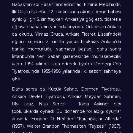
Babasının adı Hasan, annesinin adı Emine Mediha’dır.
İlk Okulu İstanbul 12. İlkokulunda okudu. Anne-babası
ayrıldığı için 5. sınıftayken Ankara’ya göç etti, ticaretle
uğraşan babasının yanında büyüdü. Ortaokulu Ankara
da okudu. Yılmaz Gruda, Ankara Ticaret Lisesi’ndeki
eğitim sürecini 2. sınıfta yarıda bırakarak Ankara’da
banka memurluğu yapmaya başladı, daha sonra
İstanbul’da Yeni Sabah gazetesinde muhasebecilik
yaptı. 1954 yılında istifa ederek Tiyatro Derneği Cep
Tiyatrosu’nda 1955-1956 yıllarında iki sezon sahneye
çıktı.
Daha sonra da Küçük Sahne, Dormen Tiyatrosu,
Ankara Devlet Tiyatrosu, Ankara Meydan Sahnesi,
Ulvi Uraz, Nisa Serezli – Tolga Aşkıner gibi
topluluklarda oynadı. Bu dönemde rol aldığı oyunlar
arasında Eugene O Neill’den “Karaağaçlar Altında”
(1957), Walter Brandon Thomas’tan “Teyzesi” (1957),