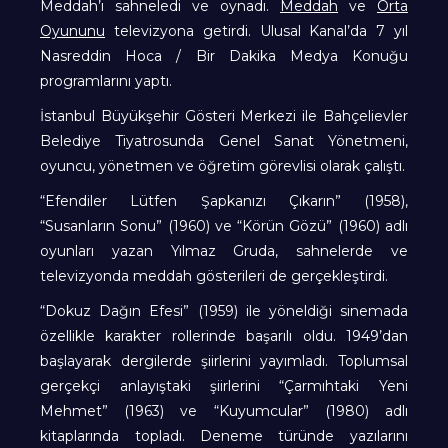
Meddah’ı sahneledi ve oynadı.
Meddah
ve
Orta
Oyununu
televizyona getirdi. Ulusal Kanal’da 7 yıl
Nasreddin Hoca / Bir Dakika Medya Konuğu
programlarını yaptı.
İstanbul Büyükşehir Gösteri Merkezi ile Bahçelievler
Belediye Tiyatrosunda Genel Sanat Yönetmeni,
oyuncu, yönetmen ve öğretim görevlisi olarak çalıştı.
“Efendiler Lütfen Şapkanızı Çıkarın” (1958),
“Susanların Sonu” (1960) ve “Körün Gözü” (1960) adlı
oyunları yazan Yılmaz Gruda, sahnelerde ve
televizyonda meddah gösterileri de gerçekleştirdi.
“Dokuz Dağın Efesi” (1959) ile yöneldiği sinemada
özellikle karakter rollerinde başarılı oldu. 1949’dan
başlayarak dergilerde şiirlerini yayımladı. Toplumsal
gerçekçi anlayıştaki şiirlerini “Çarmıhtaki Yeni
Mehmet” (1963) ve “Kuyumcular” (1980) adlı
kitaplarında topladı. Deneme türünde yazılarını