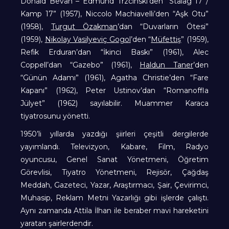
Donald Bevan – Edmund Trzcinski’den “Stalag 17 /
Kamp 17” (1957), Niccolo Machiavelli’den “Aşk Otu”
(1958),
Turgut Özakman
’dan “Duvarların Ötesi”
(1959),
Nikolay Vasilyeviç Gogol
’den “
Müfettiş
” (1959),
Refik Erduran’dan “İkinci Baskı” (1961), Alec
Coppell’dan “Gazebo” (1961),
Haldun Taner
’den
“Günün Adamı” (1961), Agatha Christie’den “Fare
Kapanı” (1962), Peter Ustinov’dan “Romanoffla
Jülyet” (1962) sayılabilir. Muammer Karaca
tiyatrosunu yönetti.
1950’li yıllarda yazdığı şiirleri çeşitli dergilerde
yayımlandı. Televizyon, Kabare, Film, Radyo
oyuncusu, Genel Sanat Yönetmeni, Öğretim
Görevlisi, Tiyatro Yönetmeni, Rejisör, Çağdaş
Meddah, Gazeteci, Yazar, Araştırmacı, Şair, Çevirimci,
Muhasip, Reklam Metni Yazarlığı gibi işlerde çalıştı.
Aynı zamanda Attila İlhan ile beraber mavi hareketini
yaratan şairlerdendir.