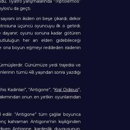
du. Tiyatro yarışmalarında “Triptolemos”
hylos’u da geçti.
sayısını on ikiden on beşe çıkardı; dekor
rosuna üçüncü oyuncuyu ilk o getirdi.
jiye dayanır; oyunu sonuna kadar götüren
 mutluluğun her an elden gidebileceği
n ve ona boyun eğmeyi reddeden iradenin
ürmüşlerdir. Günümüze yedi trajedisi ve
rünlerinin tümü 48 yaşından sonra yazdığı
chis Kadınları”, “Antigone”, “
Kral Oidipus
”,
ş bakımından onun en yetkin oyunlarından
ul edilir. “Antigone” tüm çağlar boyunca
enç kahraman Antigone’nin kişiliğinden
diyen Antigone, kardeşlik duygusunun,