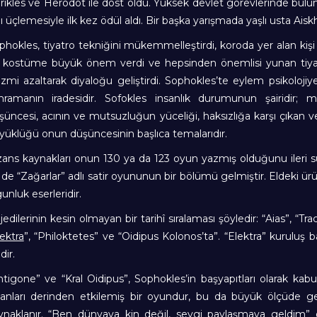
rikles ve Herodot ile dost oldu. Yüksek devlet görevlerinde bulun
lı üçlemesiyle ilk kez ödül aldı. Bir başka yarışmada yaşlı usta Aisk
phokles, tiyatro tekniğini mükemmelleştirdi, koroda yer alan kişi 
 kostüme büyük önem verdi ve hepsinden önemlisi yunan tiyat
rizmi azaltarak diyaloğu geliştirdi. Sophokles’te eylem psikolo
hramanın iradesidir. Sofokles insanlık durumunun şairidir;
şüncesi, acının ve mutsuzluğun yüceliği, haksızlığa karşı çıka
yüklüğü onun düşüncesinin başlıca temalarıdır.
zans kaynakları onun 130 ya da 123 oyun yazmış olduğunu ileri s
r de “Zağarlar” adlı satir oyununun bir bölümü gelmiştir. Eldeki ü
unluk eserleridir.
jedilerinin kesin olmayan bir tarihî sıralaması şöyledir: “Aias”, “Tra
ektra
”, “Philoktetes” ve “Oidipus Kolonos’ta”. “Elektra” kurulu
idir.
ntigone” ve “Kral Oidipus”, Sophokles’in başyapıtları olarak kab
sanları derinden etkilemiş bir oyundur, bu da büyük ölçüde g
ynaklanır. “Ben dünyaya kin değil, sevgi paylaşmaya geldim” 