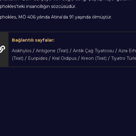
phokles’teki insancıllığın sözcüsüdür.
phokles, MÖ 406 yılında Atina‘da 91 yaşında ölmüştür.
Bağlantılı sayfalar:
Aiskhylos
/
Antigone (Tirat)
/
Antik Çağ Tiyatrosu
/
Azra Erh
(Tirat)
/
Euripides
/
Kral Oidipus
/
Kreon (Tirat)
/
Tiyatro Türle