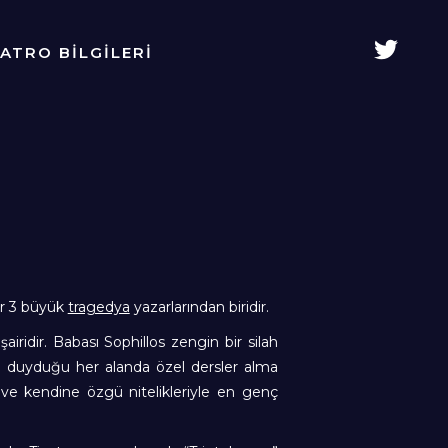
YATRO BİLGİLERİ
er 3 büyük
tragedya
yazarlarından biridir.
iridir. Babası Sophillos zengin bir silah
ilgi duyduğu her alanda özel dersler alma
si ve kendine özgü nitelikleriyle en genç