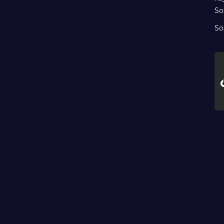
So
So