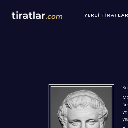
YERLİ TİRATLA
So
MÖ
ür
yo
ya