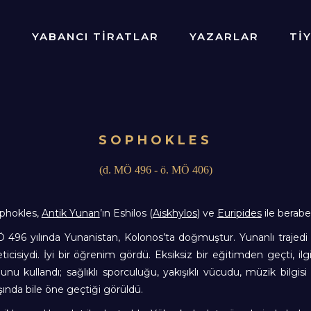
R
YABANCI TİRATLAR
YAZARLAR
Tİ
SOPHOKLES
(d. MÖ 496 - ö. MÖ 406)
phokles,
Antik Yunan
’ın Eshilos (
Aiskhylos
) ve
Euripides
ile berab
 496 yılında Yunanistan, Kolonos’ta doğmuştur. Yunanlı trajedi şa
eticisiydi. İyi bir öğrenim gördü. Eksiksiz bir eğitimden geçti, 
lunu kullandı; sağlıklı sporculuğu, yakışıklı vücudu, müzik bilgi
şında bile öne geçtiği görüldü.