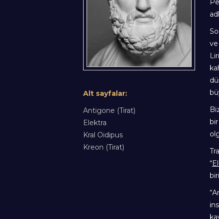
Pe
ad
So
ve
Li
ka
dü
bü
Alt sayfalar:
Bi
Antigone (Tirat)
bi
Elektra
olg
Kral Oidipus
Kreon (Tirat)
Tra
“
El
bir
“A
in
ka