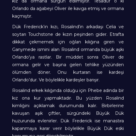
kız da ormana sürgün edilmişitir. Tesadüf o ki
Orlando da ağabeyi Oliver ile kavga etmiş ve ormana
kaçmıştır.
Dük Frederick’ın kızı, Rosalind’in arkadaşı Celia ve
soytarı Touchstone de kızın peşinden gider. Etrafta
dikkat çekmemek için oğlan kılığına giren ve
Ganymede ismini alan Rosalind ormanda büyük aşkı
Orlando’ya rastlar. Bir müddet sonra Oliver de
ormana gelir ve başına gelen tehlike yüzünden
ölümden döner. Onu kurtaran ise kardeşi
Orlando’dur. Ve böylelikle kardeşler barışır.
Rosalind erkek kılığında olduğu için Phebe adında bir
kız ona kur yapmaktadır. Bu yüzden Rosalind
kimliğini açıklamak durumunda kalır. Birbirlerine
kavuşan aşık çiftler, sürgündeki Büyük Dük
huzurunda evlenirler. Dük Frederick ise manastıra
kapanmaya karar verir böylelikle Büyük Dük eski