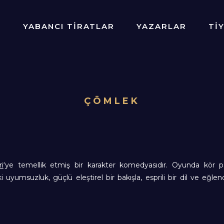
R
YABANCI TİRATLAR
YAZARLAR
Tİ
ÇÖMLEK
i
‘ye temellik etmiş bir karakter komedyasıdır. Oyunda kör p
 uyumsuzluk, güçlü eleştirel bir bakışla, esprili bir dil ve eğlenc