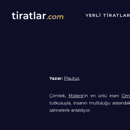
YERLİ TİRATLA
Yazar:
Plautus
Çömlek,
Moliere
‘in en ünlü eseri
Cimr
tutkusuyla, insanın mutluluğu arasındaki
sahnelerle anlatılıyor.