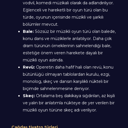
vodvil, komedi müzikali olarak da adlandırılıyor.
Eğlenceli ve hareketli bir oyun türü olan bu
türde, oyunun içerisinde müzikli ve şarkılı
bölümler mevcut.
Bale:
Sözsüz bir müzikli oyun türü olan balede,
konu dans ve müziklerle anlatılıyor. Daha çok
dram türünün örneklerinin sahnelendiği bale,
estetiğe önem veren harekete dayalı bir
müzikli oyun aslında.
Revü:
Operetin daha hafif hali olan revü, konu
bütünlüğü olmayan tablolardan kurulu, ezgi,
monolog, skeç ve dansın karşılıklı nükteli bir
biçimde sahnelenmesine deniyor.
Skeç:
Ortalama beş dakikaya sığdırılan, az kişili
ve yalın bir anlatımla nükteye de yer verilen bir
müzikli oyun türüne skeç adı veriliyor.
Çağdaş tiyatro türleri