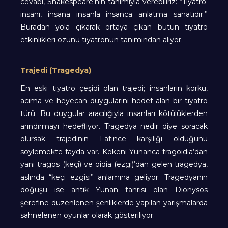
cevabı,
Shakespeare
’nin tanımıyla verebiliriz: “Tiyatro;
insanı, insana insanla insanca anlatma sanatıdır.”
Buradan yola çıkarak ortaya çıkan bütün tiyatro
etkinlikleri özünü tiyatronun tanımından alıyor.
Trajedi (Tragedya)
En eski tiyatro çeşidi olan trajedi; insanların korku,
acıma ve heyecan duygularını hedef alan bir tiyatro
türü. Bu duygular aracılığıyla insanları kötülüklerden
arındırmayı hedefliyor. Tragedya nedir diye soracak
olursak trajedinin Latince karşılığı olduğunu
söylemekte fayda var. Kökeni Yunanca tragoidia’dan
yani tragos (keçi) ve oidia (ezgi)’dan gelen tragedya,
aslında “keçi ezgisi” anlamına geliyor. Tragedyanın
doğuşu ise antik Yunan tanrısı olan Dionysos
şerefine düzenlenen şenliklerde yapılan yarışmalarda
sahnelenen oyunlar olarak gösteriliyor.