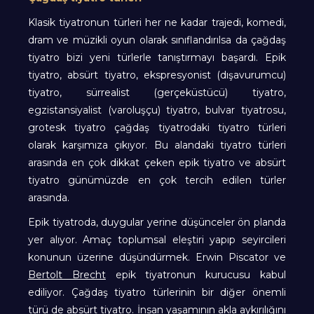
Klasik tiyatronun türleri her ne kadar trajedi, komedi,
dram ve müzikli oyun olarak sınıflandırılsa da çağdaş
tiyatro bizi yeni türlerle tanıştırmayı başardı. Epik
tiyatro, absürt tiyatro, ekspresyonist (dışavurumcu)
tiyatro, sürrealist (gerçeküstücü) tiyatro,
egzistansiyalist (varoluşçu) tiyatro, bulvar tiyatrosu,
grotesk tiyatro çağdaş tiyatrodaki tiyatro türleri
olarak karşımıza çıkıyor. Bu alandaki tiyatro türleri
arasında en çok dikkat çeken epik tiyatro ve absürt
tiyatro günümüzde en çok tercih edilen türler
arasında.
Epik tiyatroda, duygular yerine düşünceler ön planda
yer alıyor. Amaç toplumsal eleştiri yapıp seyircileri
konunun üzerine düşündürmek. Erwin Piscator ve
Bertolt Brecht
epik tiyatronun kurucusu kabul
ediliyor. Çağdaş tiyatro türlerinin bir diğer önemli
türü de absürt tiyatro. İnsan yaşamının akla aykırılığını