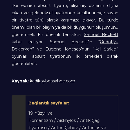
ilke edinen absürt tiyatro, alışılmış olanının dışına
çıkan ve geleneksel tiyatronun kurallarını hiçe sayan
bir tiyatro türü olarak karşımıza çıkıyor. Bu türde
önemli olan bir olayın ya da bir duygunun oluşumunu
göstermek. En önemli temsilcisi
Samuel Beckett
kabul ediliyor. Samuel Beckett’in “
Godot’yu
Beklerken
” ve Eugene Ionesco’nun “Kel Şarkıcı”
oyunları absürt tiyatronun ilk örnekleri olarak
gösterilebilir.
Kaynak:
kadikoyboasahne.com
Bağlantılı sayfalar:
19. Yüzyıl ve
Romantizm
/
Aiskhylos
/
Antik Çağ
Tiyatrosu
/
Anton Çehov
/
Antonius ve