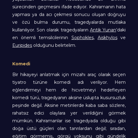
sürecinden geçmesini ifade ediyor. Kahramanın hata
yapması ya da acı çekmesi sonucu oluşan doğruyu
ve özü bulma durumu, tragedyalarda mutlaka
kullanılıyor. Son olarak tragedyaların
Antik Yunan
’daki
en önemli temsilcilerinin
Sophokles
,
Aiskhylos
ve
Euripides
olduğunu belirtelim.
Komedi
Bir hikayeyi anlatmak için mizahı araç olarak seçen
tiyatro türüne komedi adı veriliyor. Hem
eğlendirmeyi hem de hicvetmeyi hedefleyen
komedi türü, tragedyanın aksine üslupta kusursuzluk
peşinde değil. Aksine metinlerde kaba saba sözlere,
rahatsız edici olaylara yer verildiğini görmek
mümkün. Kahramanlar ise tragedyada olduğu gibi
doğa üstü güçleri olan tanrılardan değil; sıradan,
eğitim görmemiş, görgü yoksunu gibi gündelik