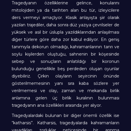
Tragedyanın özelliklerine gelince, konularını
mitolojiden ya da tarihten alan bu tür, izleyicilere
ders vermeyi amaçlıyor. Klasik anlayışta şiir olarak
yazılan trajediler, daha sonra düz yazıya çevrilseler de
yüksek ve asil bir üslupla yazıldıklarından anlaşılması
diğer türlere göre daha zor kabul ediliyor. En geniş
tanımıyla dekorun olmadığı, kahramanlarının tanrı ve
soylu kişilerden oluştuğu, sahnenin bir köşesinde
sebep ve sonuçların anlatıldığı bir koronun
bulunduğu genellikle beş perdeden oluşan oyunlar
diyebiliriz. Çirkin olayların seyircinin önünde
gösterilmemesinin yanı sıra kaba sözlere yer
verilmemesi ve olay, zaman ve mekanda birlik
anlamına gelen üç birlik kuralının bulunması
tragedyanın ana özellikleri arasında yer alıyor.
Tragedyalardaki bulunan bir diğer önemli özellik ise
“katharsis”. Katharsis, tragedyalarda kahramanların
yaşadıkları zorluklar neticesinde bir arınma