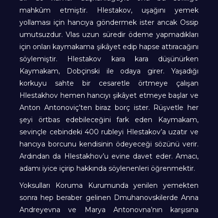
mahkûm etmiştir. Hlestakov, uşağını yemek
yollaması için hancıya göndermek ister ancak Ossip
umutsuzdur. Vlas uzun süredir ödeme yapmadıkları
için onları kaymakama şikâyet edip hapse attıracağını
söylemiştir. Hlestakov kara kara düşünürken
Kaymakam, Dobçinski ile odaya girer. Yaşadığı
korkuyu sahte bir cesaretle örtmeye çalışan
Hlestakhov hemen hancıyı şikâyet etmeye başlar ve
Anton Antonoviç’ten biraz borç ister. Rüşvetle her
şeyi örtbas edebileceğini fark eden Kaymakam,
sevinçle cebindeki 400 rubleyi Hlestakov’a uzatır ve
hancıya borcunu kendisinin ödeyeceği sözünü verir.
Ardından da Hlestakhov’u evine davet eder. Amacı,
adamı iyice içirip hakkında söylenenleri öğrenmektir.
Yoksulları Koruma Kurumunda yenilen yemekten
sonra hep beraber gelinen Dmuhanovskilerde Anna
Andreyevna ve Marya Antonovna’nın karşısına