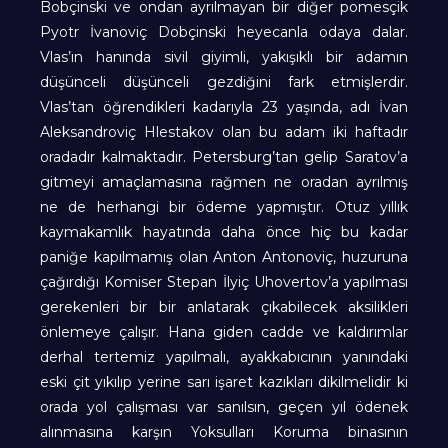
Bobçinski ve ondan ayrılmayan bir diğer pomesçik
Pyotr İvanoviç Dobçinski heyecanla odaya dalar.
Vlas’ın hanında sivil giyimli, yakışıklı bir adamın
düşünceli düşünceli gezdiğini fark etmişlerdir.
Vlas’tan öğrendikleri kadarıyla 23 yaşında, adı İvan
Aleksandroviç Hlestakov olan bu adam iki haftadır
oradadır kalmaktadır. Petersburg’tan gelip Saratov’a
gitmeyi amaçlamasına rağmen ne oradan ayrılmış
ne de herhangi bir ödeme yapmıştır. Otuz yıllık
kaymakamlık hayatında daha önce hiç bu kadar
paniğe kapılmamış olan Anton Antonoviç, huzuruna
çağırdığı Komiser Stepan İlyiç Uhovertov’a yapılması
gerekenleri bir bir anlatarak çıkabilecek aksilikleri
önlemeye çalışır. Hana giden cadde ve kaldırımlar
derhal tertemiz yapılmalı, ayakkabıcının yanındaki
eski çit yıkılıp yerine sarı işaret kazıkları dikilmelidir ki
orada yol çalışması var sanılsın, geçen yıl ödenek
alınmasına karşın Yoksulları Koruma binasının