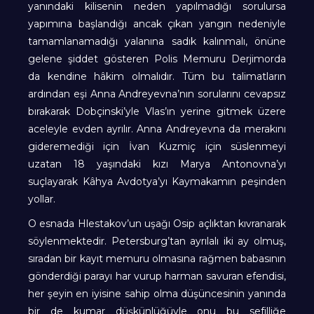
yanındaki kilisenin neden yapılmadığı sorulursa
yapımına başlandığı ancak çıkan yangın nedeniyle
tamamlanamadığı yalanına sadık kalınmalı, önüne
gelene şiddet gösteren Polis Memuru Derjimorda
da kendine hâkim olmalıdır. Tüm bu talimatların
ardından eşi Anna Andreyevna’nın sorularını cevapsız
bırakarak Dobçinski’yle Vlas’ın yerine gitmek üzere
aceleyle evden ayrılır. Anna Andreyevna da merakını
gideremediği için İvan Kuzmiç için süslenmeyi
uzatan 18 yaşındaki kızı Marya Antonovna’yı
suçlayarak Kâhya Avdotya’yı Kaymakamın peşinden
yollar.
O esnada Hlestakov’un uşağı Osip açlıktan kıvranarak
söylenmektedir. Petersburg’tan ayrılalı iki ay olmuş,
sıradan bir kayıt memuru olmasına rağmen babasının
gönderdiği parayı har vurup harman savuran efendisi,
her şeyin en iyisine sahip olma düşüncesinin yanında
bir de kumar düşkünlüğüyle onu bu sefilliğe