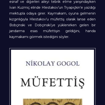
esnaf ve diğerleri aileyi tebrik etme yarışındayken
İvan Kuzmiç elinde Hlestakov’un Tryapiçkin’e yazdığı
mektupla odaya girer. Kaymakam, oyuna gelmenin
kızgınlığıyla Hlestakov’u müfettiş olarak lanse eden
Bobçinski ve Dobçinski’ye yüklenirken gelen bir
jandarma esas müfettişin geldiğini, handa
kaymakamı görmek istediğini söyler.