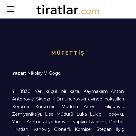
MÜFETTİŞ
Yazar:
Nikolay V. Gogol
Yıl, 1830. Yer, küçük bir kaza. Kaymakam Anton
Antonoviç Skvoznik-Dmuhanovski evinde Yoksulları
Koruma Kurumları Müdürü Artemi Filippoviç
Zemlyanika’yı, Lise Müdürü Luka Lukiç Hlopov’u,
Yargıç Ammos Fyodoroviç Lyapkin-Tyapkin’i, Doktor
Hristian İvanoviç Gibner’i, Komiser Stepan İlyiç