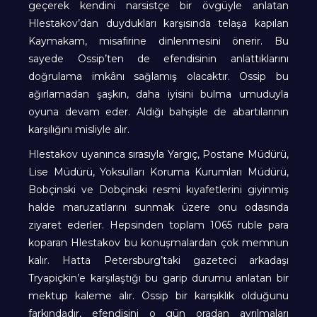
geçerek kendini narsistçe bir övgüyle anlatan
Hlestakov’dan duydukları karşısında telaşa kapılan
Kaymakam, misafirine dinlenmesini önerir. Bu
sayede Ossip’ten de efendisinin anlattıklarını
doğrulama imkânı sağlamış olacaktır. Ossip bu
ağırlamadan şaşkın, daha iyisini bulma umuduyla
oyuna devam eder. Aldığı bahşişle de abartılarının
karşılığını misliyle alır.
Hlestakov uyanınca sırasıyla Yargıç, Postane Müdürü,
Lise Müdürü, Yoksulları Koruma Kurumları Müdürü,
Bobçinski ve Dobçinski resmi kıyafetlerini giyinmiş
halde maruzatlarını sunmak üzere onu odasında
ziyaret ederler. Hepsinden toplam 1065 ruble para
koparan Hlestakov bu konuşmalardan çok memnun
kalır. Hatta Petersburg’taki gazeteci arkadaşı
Tryapiçkin’e karşılaştığı bu garip durumu anlatan bir
mektup kaleme alır. Ossip bir karışıklık olduğunu
farkındadır, efendisini o gün oradan ayrılmaları