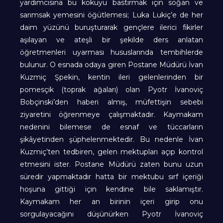
yardımcısına bu kokuyu bastırmak için soğan ve
sarımsak yemesini öğütlemesi; Luka Lukiç’e de her
daim yüzünü buruşturarak gençlere ilerici fikirler
aşılayan ve ateşli bir şekilde ders anlatan
öğretmenleri uyarması hususlarında tembihlerde
bulunur. O esnada odaya giren Postane Müdürü İvan
Kuzmiç Şpekin, kentin ileri gelenlerinden bir
pomesçik (toprak ağaları) olan Pyotr İvanoviç
Bobçinski’den haberi almış, müfettişin sebebi
ziyaretini öğrenmeye çalışmaktadır. Kaymakam
nedenini bilemese de esnaf ve tüccarların
şikâyetinden şüphelenmektedir. Bu nedenle İvan
Kuzmiç’ten tedbiren, gelen mektupları açıp kontrol
etmesini ister. Postane Müdürü zaten bunu uzun
süredir yapmaktadır hatta bir mektubu sırf içeriği
hoşuna gittiği için kendine bile saklamıştır.
Kaymakam her an birinin içeri girip onu
sorgulayacağını düşünürken Pyotr İvanoviç