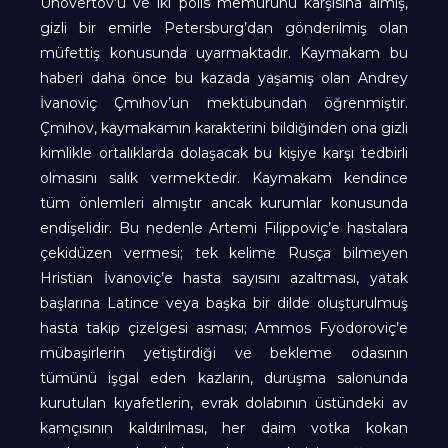
Uhovertov’u ve iki polis memurunu karşısına almış,
gizli bir emirle Petersburg’dan gönderilmiş olan
müfettiş konusunda uyarmaktadır. Kaymakam bu
haberi daha önce bu kazada yaşamış olan Andrey
İvanoviç Çmıhov’un mektubundan öğrenmiştir.
Çmıhov, kaymakamın karakterini bildiğinden ona gizli
kimlikle ortalıklarda dolaşacak bu kişiye karşı tedbirli
olmasını salık vermektedir. Kaymakam kendince
tüm önlemleri almıştır ancak kurumlar konusunda
endişelidir. Bu nedenle Artemi Filippoviç’e hastalara
çekidüzen vermesi; tek kelime Rusça bilmeyen
Hristian İvanoviç’e hasta sayısını azaltması, yatak
başlarına Latince veya başka bir dilde oluşturulmuş
hasta takip çizelgesi asması; Ammos Fyodoroviç’e
mübaşirlerin yetiştirdiği ve bekleme odasının
tümünü işgal eden kazların, duruşma salonunda
kurutulan kıyafetlerin, evrak dolabının üstündeki av
kamçısının kaldırılması, her daim votka kokan