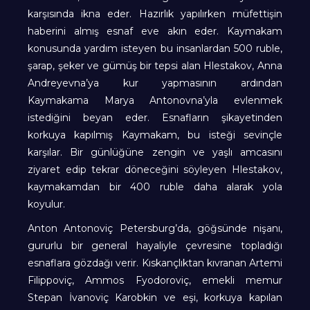
karşısında ikna eder. Hazırlık yapılırken müfettişin
haberini almış esnaf eve akın eder. Kaymakam
konusunda yardım isteyen bu insanlardan 500 ruble,
şarap, şeker ve gümüş bir tepsi alan Hlestakov, Anna
Andreyevna’ya kur yapmasının ardından
Kaymakama Marya Antonovna’yla evlenmek
istediğini beyan eder. Esnafların şikayetinden
korkuya kapılmış Kaymakam, bu isteği sevinçle
karşılar. Bir günlüğüne zengin ve yaşlı amcasını
ziyaret edip tekrar döneceğini söyleyen Hlestakov,
kaymakamdan bir 400 ruble daha alarak yola
koyulur.
Anton Antonoviç Petersburg’da, göğsünde nişanı,
gururlu bir general hayaliyle çevresine topladığı
esnaflara gözdağı verir. Kıskançlıktan kıvranan Artemi
Filippoviç, Ammos Fyodoroviç, emekli memur
Stepan İvanoviç Karobkin ve eşi, korkuya kapılan