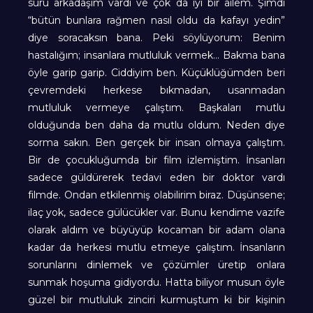
sürü arkadaşım vardı ve çok da iyi bir ailem. Şimdi
“bütün bunlara rağmen nasıl oldu da kafayı yedin”
diye soracaksın bana. Peki söylüyorum: Benim
hastalığım; insanlara mutluluk vermek… Bakma bana
öyle garip garip. Ciddiyim ben. Küçüklüğümden beri
çevremdeki herkese bıkmadan, usanmadan
mutluluk vermeye çalıştım. Başkaları mutlu
olduğunda ben daha da mutlu oldum. Neden diye
sorma sakın. Ben gerçek bir insan olmaya çalıştım.
Bir de çocukluğumda bir film izlemiştim. İnsanları
sadece güldürerek tedavi eden bir doktor vardı
filmde. Ondan etkilenmiş olabilirim biraz. Düşünsene;
ilaç yok, sadece gülücükler var. Bunu kendime vazife
olarak aldım ve büyüyüp kocaman bir adam olana
kadar da herkesi mutlu etmeye çalıştım. İnsanların
sorunlarını dinlemek ve çözümler üretip onlara
sunmak hoşuma gidiyordu. Hatta biliyor musun öyle
güzel bir mutluluk zinciri kurmuştum ki bir kişinin