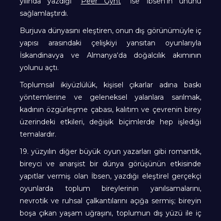
yılında yazdığı “
Peer Gynt
” ise İbsen’in ününü
sağlamlaştırdı.
Burjuva dünyasını eleştiren, onun dış görünümüyle iç
yapısı arasındaki çelişkiyi yansıtan oyunlarıyla
İskandinavya ve Almanya‘da doğalcılık akımının
yolunu açtı.
Toplumsal ikiyüzlülük, kişisel çıkarlar adına baskı
yöntemlerine ve geleneksel yalanlara sarılmak,
kadının özgürleşme çabası, kalıtım ve çevrenin birey
üzerindeki etkileri, değişik biçimlerde hep işlediği
temalardır.
19. yüzyılın diğer büyük oyun yazarları gibi romantik,
bireyci ve anarşist bir dünya görüşünün etkisinde
yapıtlar vermiş olan İbsen, yazdığı eleştirel gerçekçi
oyunlarda toplum bireylerinin yanılsamalarını,
nevrotik ve ruhsal çalkantılarını açığa sermiş; bireyin
boşa çıkan yaşam uğraşını, toplumun dış yüzü ile iç