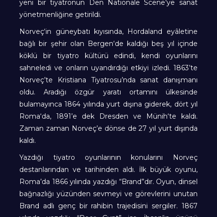
yeni bir tiyatronun Den Nationale Scene’ye sanat
yönetmenliğine getirildi.
Norveç‘in güneybatı kıyısında, Hordaland eyâletine
bağlı bir şehir olan Bergen‘de kaldığı beş yıl içinde
köklü bir tiyatro kültürü edindi, kendi oyunlarını
sahneledi ve onların uyandırdığı etkiyi izledi. 1863’te
Norveç’te Kristiana Tiyatrosu’nda sanat danışmanı
oldu. Aradığı özgür yaratı ortamını ülkesinde
bulamayınca 1864 yılında yurt dışına giderek, dört yıl
Roma‘da, 1891’e dek Dresden ve Münih‘te kaldı.
Zaman zaman Norveç’e dönse de 27 yıl yurt dışında
kaldı.
Yazdığı tiyatro oyunlarının konularını Norveç
destanlarından ve tarihinden aldı. İlk büyük oyunu,
Roma’da 1866 yılında yazdığı “Brand”dır. Oyun, dinsel
bağnazlığı yüzünden sevmeyi ve görevlerini unutan
Brand adlı genç bir rahibin trajedisini sergiler. 1867