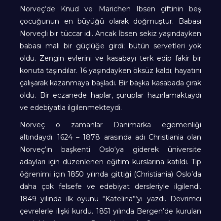
Norveç‘de Knud ve Marichen Ibsen çiftinin beş
çocuğunun en büyüğü olarak doğmuştur. Babası
Norveçli bir tüccar idi. Ancak İbsen sekiz yaşındayken
babası mali bir güçlüğe girdi; bütün servetleri yok
oldu. Zengin evlerini ve kasabayı terk edip fakir bir
konuta taşındılar. 16 yaşındayken öksüz kaldı; hayatını
çalışarak kazanmaya başladı. Bir başka kasabada çırak
oldu. Bir eczanede haplar, şuruplar hazırlamaktaydı
ve edebiyatla ilgilenmekteydi.
Norveç o zamanlar Danimarka egemenliği
altındaydı. 1624 – 1878 arasında adı Christiania olan
Norveç‘in başkenti Oslo‘ya giderek üniversite
adayları için düzenlenen eğitim kurslarına katıldı. Tıp
öğrenimi için 1850 yılında gittiği (Christiania) Oslo’da
daha çok felsefe ve edebiyat dersleriyle ilgilendi.
1849 yılında ilk oyunu “Katelina”‘yı yazdı. Devrimci
çevrelerle ilişki kurdu. 1851 yılında Bergen’de kurulan