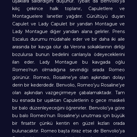
uşaklara saldırdığını düşünür. Tybalt da Benvolio’ya
kılıç çekince halk toplanır, Capuletlere ve
Montaguelere lanetler yağdırır. Gürültüyü duyan
Capulet ve Lady Capulet bir yandan Montague ve
Lady Montague diğer yandan alana gelirler. Prens
Escalus durumu müdahale eder ve bir daha iki aile
arasında bir kavga olur da Verona sokaklarının dirliği
bozulursa bunun bedelini canlarıyla ödeyeceklerini
ilan eder. Lady Montague bu kavgada oğlu
Romeo’nun olmadığına sevindiği sırada Romeo
görünür. Romeo, Rosaline’ye olan aşkından dolayı
derin bir kederdedir. Benvolio, Romeo’yu Rosaline’ye
olan aşkından vazgeçirmeye çabalamaktadır. Tam
bu esnada bir uşaktan Capuletlerin o gece maskeli
bir balo düzenleyeceğini öğrenirler. Benvolio’ya göre
bu balo Romeo’nun Rosaline’yi unutması için büyük
bir fırsattır çünkü kentin en güzel kızları orada
bulunacaktır. Romeo başta itiraz etse de Benvolio’ya