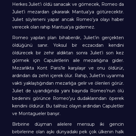
Herkes Juliet’i öldü sanacak ve gömecek, Romeo da
Juliet’i mezardan çıkararak Mantua’ya götürecektir.
Juliet söyleneni yapar ancak Romeo’ya olayı haber
verecek olan rahip Mantua’ya gidemez.
Romeo yapılan plan bihaberdir, Juliet’in gerçekten
öldüğünü sanır. Yoksul bir eczacıdan kendini
öldürecek bir zehir aldıktan sonra Juliet’i son kez
görmek için Capuletlerin aile mezarlığına gider.
Mezarlıkta Kont Paris’le karşılaşır ve onu öldürür,
ardından da zehri içerek ölür. Rahip, Juliet’in uyanma
vakti yaklaştığından mezarlığa gelir ve ölenleri görür.
Juliet de uyandığında yanı başında Romeo’nun ölü
bedenini görünce Romeo’yu dudaklarından öperek
kendini öldürür. Bu talihsiz olayın ardından Capuletler
ve Montagueler barışır.
Birbirine düşman ailelere mensup iki gencin
birbirlerine olan aşkı dünyadaki pek çok ülkenin halk