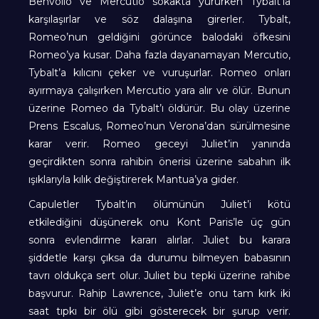
Benvolio ve Mercutio sokakta yürürken Tybalt’la
karşılaşırlar ve söz dalaşına girerler. Tybalt,
Romeo’nun geldiğini görünce balodaki öfkesini
Romeo’ya kusar. Daha fazla dayanamayan Mercutio,
Tybalt’a kılıcını çeker ve vuruşurlar. Romeo onları
ayırmaya çalışırken Mercutio yara alır ve ölür. Bunun
üzerine Romeo da Tybalt’ı öldürür. Bu olay üzerine
Prens Escalus, Romeo’nun Verona’dan sürülmesine
karar verir. Romeo geceyi Juliet’in yanında
geçirdikten sonra rahibin önerisi üzerine sabahın ilk
ışıklarıyla kılık değiştirerek Mantua’ya gider.
Capuletler Tybalt’ın ölümünün Juliet’i kötü
etkilediğini düşünerek onu Kont Paris’le üç gün
sonra evlendirme kararı alırlar. Juliet bu karara
şiddetle karşı çıksa da durumu bilmeyen babasının
tavrı oldukça sert olur. Juliet bu tepki üzerine rahibe
başvurur. Rahip Lawrence, Juliet’e onu tam kırk iki
saat tıpkı bir ölü gibi gösterecek bir şurup verir.