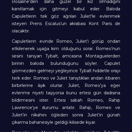
Rosaline’den daha güzel bir kız olmadığını
kanıtlamak için gitmeyi kabul eder. Baloda
Capuletlerin tek göz ağrıları Juliet’le evlenmek
isteyen Prens Escalus’un akrabası Kont Paris de
olacaktır.
Capuletlerin evinde Romeo, Juliet’i görüp ondan
etkilenerek uşağa kim olduğunu sorar. Romeo’nun
sesini tanıyan Tybalt, amcasına Montaguelerden
birinin baloda bulunduğunu söyler. Capulet
görmezden gelmeyi yeğleyince Tybalt hiddetle orayı
terk eder. Romeo ve Juliet tanıştıkları andan itibaren
birbirlerine âşık olurlar. Juliet, Romeo’ya eğer
evlenme niyeti taşıyorsa bunu ertesi gün dadısına
bildirmesini ister. Ertesi sabah Romeo, Rahip
Lawrence’ye durumu anlatır. Rahip, Romeo ve
Juliet’in nikahını öğleden sonra Juliet’in günah
çıkarma bahanesiyle geldiği kilisede kıyar.