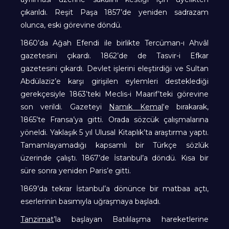
çıkarıldı. Reşit Paşa 1857’de yeniden sadrazam
olunca, eski görevine döndü.
1860’da Ağah Efendi ile birlikte Tercüman-ı Ahvâl
gazetesini çıkardı. 1862’de de Tasvir-i Efkar
gazetesini çıkardı. Devlet işlerini eleştirdiği ve Sultan
Abdülaziz’e karşı girişilen eylemleri desteklediği
gerekçesiyle 1863’teki Meclis-i Maarif’teki görevine
son verildi. Gazeteyi
Namık Kemal
‘e bırakarak,
1865’te Fransa’ya gitti. Orada sözcük çalışmalarına
yöneldi. Yaklaşık 5 yıl Ulusal Kitaplık’ta araştırma yaptı.
Tamamlayamadığı kapsamlı bir Türkçe sözlük
üzerinde çalıştı. 1867’de İstanbul’a döndü. Kısa bir
süre sonra yeniden Paris’e gitti.
1869’da tekrar İstanbul’a dönünce bir matbaa açtı,
eserlerinin basımıyla uğraşmaya başladı.
Tanzimat
’la başlayan Batılılaşma hareketlerine