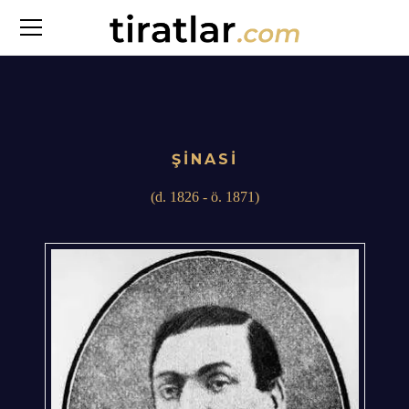
ŞİNASİ
(d. 1826 - ö. 1871)