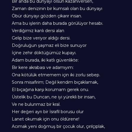
Bir anda bu dünyayı olsun kazanıversen,
Zaman denizinin bir kumsalı olan bu dünyayı
Öbür dünyayı gözden çıkarır insan.
Ama bu işlerin daha burada görülüyor hesabı.
Verdiğimiz kanlı dersi alan
Gelip bize veriyor aldığı dersi.
Doğruluğun şaşmaz eli bize sunuyor
İçine zehir döktüğümüz kupayı.
Adam burada, iki katlı güvenlikte:
Bir kere akrabası ve adamıyım:
Ona kötülük etmemem için iki zorlu sebep.
Sonra misafirim; Değil kendim bıçaklamak,
El bıçağına karşı korumam gerek onu.
Üstelik bu Duncan, ne iyi yürekli bir insan,
Ve ne bulunmaz bir kral.
Her değeri ayrı bir İsrafil borusu olur
Lanet okumak için onu öldürene!
Acımak yeni doğmuş bir çocuk olur, çırılçıplak,