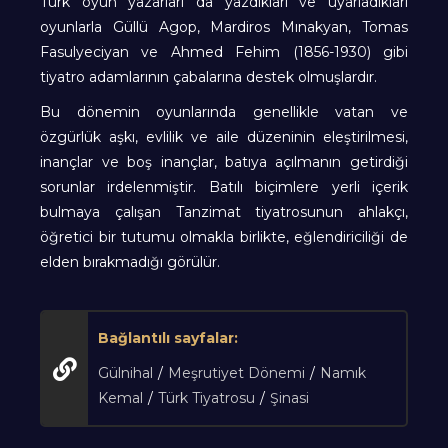
Türk oyun yazarları da yazdıkları ve uyarladıkları
oyunlarla Güllü Agop, Mardiros Mınakyan, Tomas
Fasulyeciyan ve Ahmed Fehim (1856-1930) gibi
tiyatro adamlarının çabalarına destek olmuşlardır.
Bu dönemin oyunlarında genellikle vatan ve
özgürlük aşkı, evlilik ve aile düzeninin eleştirilmesi,
inançlar ve boş inançlar, batıya açılmanın getirdiği
sorunlar irdelenmiştir. Batılı biçimlere yerli içerik
bulmaya çalışan Tanzimat tiyatrosunun ahlakçı,
öğretici bir tutumu olmakla birlikte, eğlendiriciliği de
elden bırakmadığı görülür.
Bağlantılı sayfalar:
Gülnihal
/
Meşrutiyet Dönemi
/
Namık
Kemal
/
Türk Tiyatrosu
/
Şinasi