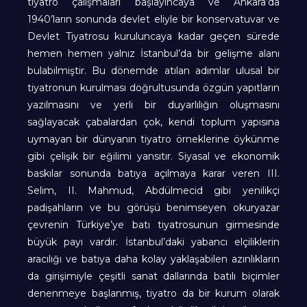
tiyatro çalışmaları başlayıncaya ve Ankara’da
1940’ların sonunda devlet eliyle bir konservatuvar ve
Devlet Tiyatrosu kuruluncaya kadar geçen sürede
hemen hemen yalnız İstanbul’da bir gelişme alanı
bulabilmiştir. Bu dönemde atılan adımlar ulusal bir
tiyatronun kurulması doğrultusunda özgün yapıtların
yazılmasını ve yerli bir duyarlılığın oluşmasını
sağlayacak çabalardan çok, kendi toplum yapısına
uymayan bir dünyanın tiyatro örneklerine öykünme
gibi çelişik bir eğilimi yansıtır. Siyasal ve ekonomik
baskılar sonunda batıya açılmaya karar veren III.
Selim, II. Mahmud, Abdülmecid gibi yenilikçi
padişahların ve bu görüşü benimseyen okuryazar
çevrenin Türkiye’ye batı tiyatrosunun girmesinde
büyük payı vardır. İstanbul’daki yabancı elçiliklerin
aracılığı ve batıya daha kolay yaklaşabilen azınlıkların
da girişimiyle çeşitli sanat dallarında batılı biçimler
denenmeye başlanmış, tiyatro da bir kurum olarak