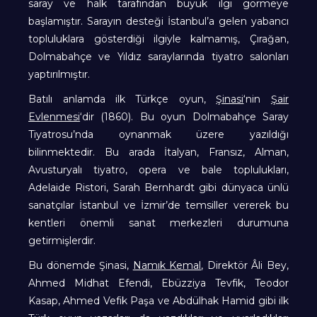
saray ve halk tarafından büyük ilgi görmeye
başlamıştır. Sarayın desteği İstanbul’a gelen yabancı
topluluklara gösterdiği ilgiyle kalmamış, Çırağan,
Dolmabahçe ve Yıldız saraylarında tiyatro salonları
yaptırılmıştır.
Batılı anlamda ilk Türkçe oyun,
Şinasi
‘nin
Şair
Evlenmesi
‘dir (1860). Bu oyun Dolmabahçe Saray
Tiyatrosu’nda oynanmak üzere yazıldığı
bilinmektedir. Bu arada İtalyan, Fransız, Alman,
Avusturyalı tiyatro, opera ve bale toplulukları,
Adelaide Ristori, Sarah Bernhardt gibi dünyaca ünlü
sanatçılar İstanbul ve İzmir’de temsiller vererek bu
kentleri önemli sanat merkezleri durumuna
getirmişlerdir.
Bu dönemde Şinasi,
Namık Kemal
, Direktör Âli Bey,
Ahmed Midhat Efendi, Ebüzziya Tevfik, Teodor
Kasap, Ahmed Vefik Paşa ve Abdülhak Hamid gibi ilk