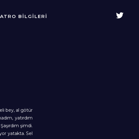
YATRO BİLGİLERİ
li bey, al götür
kadım, yatırdım
Şaşırdım şimdi.
yor yatakta. Sel