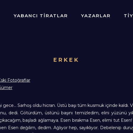
R
YABANCI TİRATLAR
YAZARLAR
Tİ
ERKEK
ski Fotoğraflar
 Sümer
i gece… Sarhoş oldu hicran. Üstü başı tüm kusmuk içinde kaldı. Ve
şunu, dedi. Götürdüm, üstünü başını temizledim, elini yüzünü yı
çıkacağım, başladı ağlamaya. Esen bırakma Esen, elimi tut Esen! 
en Esen değilim, dedim. Ağlıyor hep, sayıklıyor. Debelenip duru