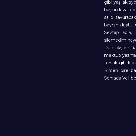
gibi yaş akıtıy
başını duvara d
salıp savuraca
baygın düştü. 
Sevtap abla, 
silemedim hay
Dün akşam da,
mektup yazmış
toprak gibi ku
Birden bire b
Sonrada Veli be