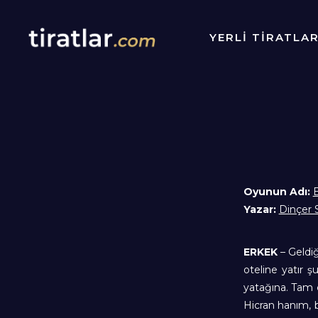
YERLİ TİRATLA
Oyunun Adı:
E
Yazar:
Dinçer
ERKEK
– Geldiğ
oteline yatır 
yatağına. Tam 
Hicran hanım, b