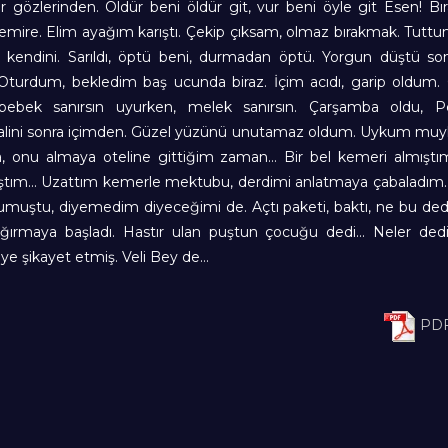
or gözlerinden. Öldür beni öldür git, vur beni öyle git Esen! B
emire. Elim ayağım karıştı. Çekip çıksam, olmaz bırakmak. Tuttum
k kendini. Sarıldı, öptü beni, durmadan öptü. Yorgun düştü so
Oturdum, bekledim baş ucunda biraz. İçim acıdı, garip oldum. 
bebek sanırsın uyurken, melek sanırsın. Çarşamba oldu, 
alini sonra içimden. Güzel yüzünü unutamaz oldum. Uykum muy
 onu almaya oteline gittiğim zaman… Bir bel kemeri almıştım
tım… Uzattım kemerle mektubu, derdimi anlatmaya çabaladım.
rumuştu, diyemedim diyeceğimi de. Açtı paketi, baktı, ne bu de
ağırmaya başladı. Hastır ulan puştun çocuğu dedi… Neler dedi
ye şikayet etmiş. Veli Bey de…
PDF