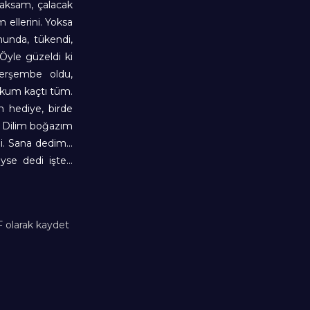
ıraksam, çalacak
 ellerini. Yoksa
nunda, tükendi,
Öyle güzeldi ki
Perşembe oldu,
kum kaçtı tüm.
 hediye, birde
 Dilim boğazım
di. Sana dedim…
yse dedi işte…
 olarak kaydet